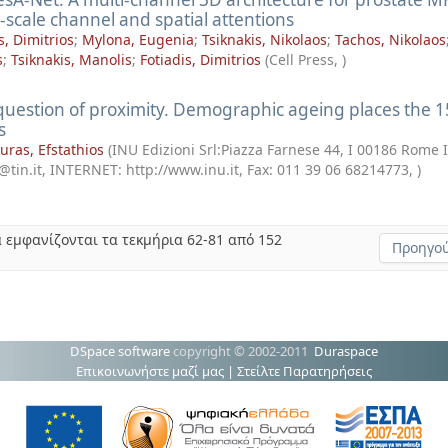
-scale channel and spatial attentions
s, Dimitrios
;
Mylona, Eugenia
;
Tsiknakis, Nikolaos
;
Tachos, Nikolaos
s
;
Tsiknakis, Manolis
;
Fotiadis, Dimitrios
(
Cell Press
,
)
question of proximity. Demographic ageing places the 1
s
uras, Efstathios
(
INU Edizioni Srl:Piazza Farnese 44, I 00186 Rome 
tin.it, INTERNET: http://www.inu.it, Fax: 011 39 06 68214773
,
)
 εμφανίζονται τα τεκμήρια 62-81 από 152
Προηγού
DSpace software
copyright © 2002-2011
Duraspace
Επικοινωνήστε μαζί μας
|
Στείλτε Παρατηρήσεις