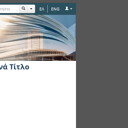
ΕΛ
ENG
νά Τίτλο