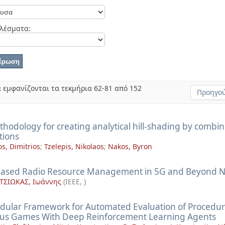
λέσματα:
 εμφανίζονται τα τεκμήρια 62-81 από 152
Προηγού
hodology for creating analytical hill-shading by combini
tions
os, Dimitrios
;
Tzelepis, Nikolaos
;
Nakos, Byron
ased Radio Resource Management in 5G and Beyond Ne
ΣΙΩΚΑΣ, Ιωάννης
(
IEEE
,
)
dular Framework for Automated Evaluation of Procedur
ous Games With Deep Reinforcement Learning Agents