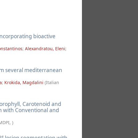
incorporating bioactive
onstantinos
;
Alexandratou, Eleni
;
rom several mediterranean
a
;
Krokida, Magdalini
(
Italian
lorophyll, Carotenoid and
n with Conventional and
MDPI
,
)
RI lesion segmentation with