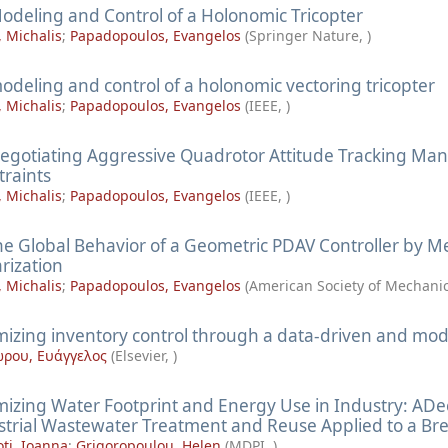
odeling and Control of a Holonomic Tricopter
 Michalis
;
Papadopoulos, Evangelos
(
Springer Nature
,
)
odeling and control of a holonomic vectoring tricopter
 Michalis
;
Papadopoulos, Evangelos
(
IEEE
,
)
egotiating Aggressive Quadrotor Attitude Tracking Ma
traints
 Michalis
;
Papadopoulos, Evangelos
(
IEEE
,
)
he Global Behavior of a Geometric PDAV Controller by Me
rization
 Michalis
;
Papadopoulos, Evangelos
(
American Society of Mechani
mizing inventory control through a data-driven and m
ρου, Ευάγγελος
(
Elsevier
,
)
mizing Water Footprint and Energy Use in Industry: ADe
strial Wastewater Treatment and Reuse Applied to a Br
ti, Ioanna
;
Grigoropoulou, Helen
(
MDPI
,
)