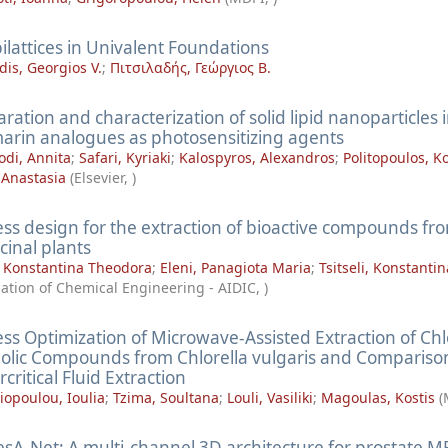
ilattices in Univalent Foundations
adis, Georgios V.
;
Πιτσιλαδής, Γεώργιος Β.
ration and characterization of solid lipid nanoparticles 
arin analogues as photosensitizing agents
odi, Annita
;
Safari, Kyriaki
;
Kalospyros, Alexandros
;
Politopoulos, K
 Anastasia
(
Elsevier
,
)
ess design for the extraction of bioactive compounds f
cinal plants
, Konstantina Theodora
;
Eleni, Panagiota Maria
;
Tsitseli, Konstantin
iation of Chemical Engineering - AIDIC
,
)
ss Optimization of Microwave-Assisted Extraction of Ch
olic Compounds from Chlorella vulgaris and Compariso
critical Fluid Extraction
iopoulou, Ioulia
;
Tzima, Soultana
;
Louli, Vasiliki
;
Magoulas, Kostis
(
esA-Net: A multi-channel 3D architecture for prostate M