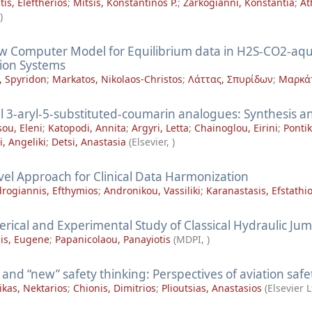
tis, Eleftherios
;
Mitsis, Konstantinos P.
;
Zarkogianni, Konstantia
;
At
)
w Computer Model for Equilibrium data in H2S-CO2-a
tion Systems
, Spyridon
;
Markatos, Nikolaos-Christos
;
Λάττας, Σπυρίδων
;
Μαρκάτ
 3-aryl-5-substituted-coumarin analogues: Synthesis and
ou, Eleni
;
Katopodi, Annita
;
Argyri, Letta
;
Chainoglou, Eirini
;
Pontik
, Angeliki
;
Detsi, Anastasia
(
Elsevier
,
)
vel Approach for Clinical Data Harmonization
rogiannis, Efthymios
;
Andronikou, Vassiliki
;
Karanastasis, Efstathi
rical and Experimental Study of Classical Hydraulic Ju
nis, Eugene
;
Papanicolaou, Panayiotis
(
MDPI
,
)
 and “new” safety thinking: Perspectives of aviation safe
ikas, Nektarios
;
Chionis, Dimitrios
;
Plioutsias, Anastasios
(
Elsevier 