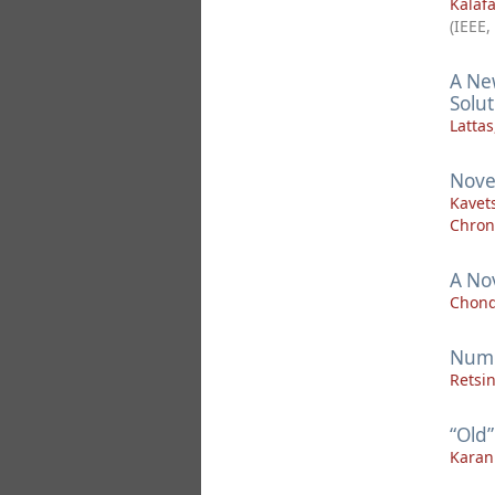
Kalafa
(
IEEE
,
A Ne
Solu
Lattas
Novel
Kavets
Chroni
A No
Chond
Nume
Retsi
“Old”
Karan