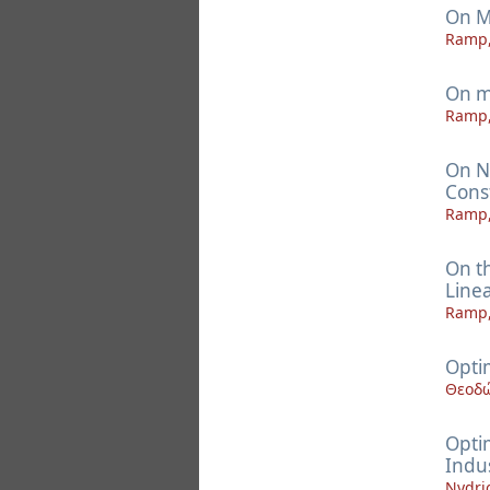
On M
Ramp,
On m
Ramp,
On N
Cons
Ramp,
On t
Linea
Ramp,
Opti
Θεοδώ
Opti
Indu
Nydrio