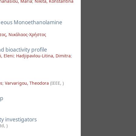
hanasiou, Maria
;
Nikita, Konstantina
queous Monoethanolamine
ος, Νικόλαος-Χρήστος
 bioactivity profile
i, Eleni
;
Hadjipavlou-Litina, Dimitra
;
os
;
Varvarigou, Theodora
(
IEEE
,
)
mp
ty investigators
Ltd
,
)