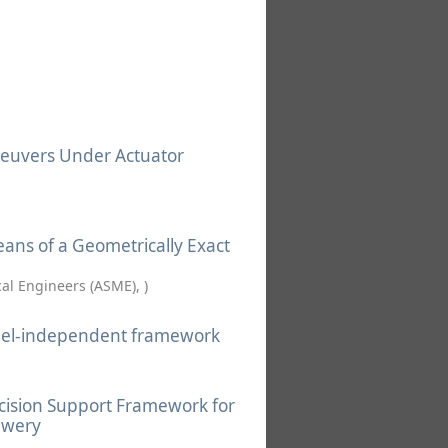
neuvers Under Actuator
ans of a Geometrically Exact
cal Engineers (ASME)
,
)
odel-independent framework
cision Support Framework for
ewery