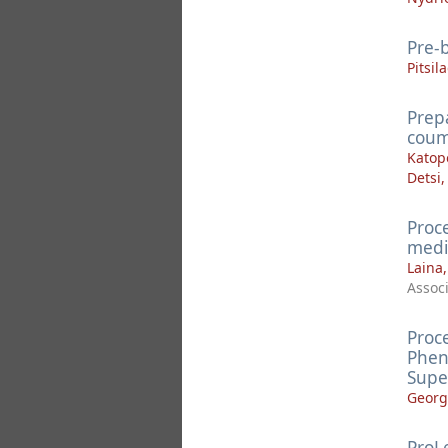
Pre-b
Pitsil
Prepa
coum
Katop
Detsi,
Proc
medi
Laina
Assoc
Proce
Phen
Super
Georg
ProL