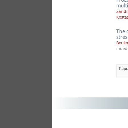
multi
Zaridi
Kosta
The 
stres
Bouko
inued@
Τώρα