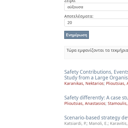
Σειρά:
Διπλωματικές Εργασίες
Πολιτικές Πρόσβασης
Ανά Ημερομηνία
Έκδοσης
Αποτελέσματα:
Συγγραφείς
Τίτλοι
Θέματα
Τώρα εμφανίζονται τα τεκμήρια
Safety Contributions, Event
Study from a Large Organis
Karanikas, Nektarios
;
Plioutsias,
Safety differently: A case s
Plioutsias, Anastasios
;
Stamoulis,
Scenario-based strategy d
Katsiardi, P.
;
Manoli, E.
;
Karavitis,