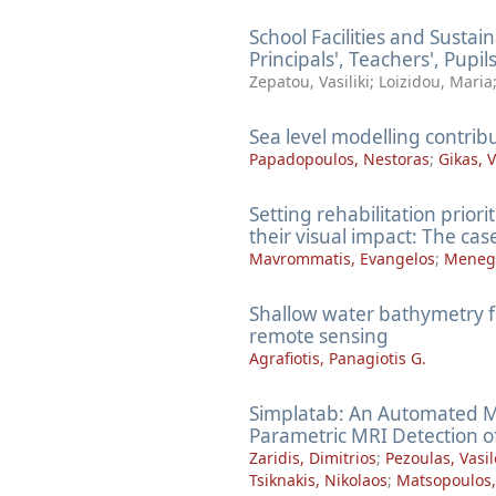
School Facilities and Sustai
Principals', Teachers', Pupi
Zepatou, Vasiliki
;
Loizidou, Maria
Sea level modelling contribu
Papadopoulos, Nestoras
;
Gikas, V
Setting rehabilitation prior
their visual impact: The cas
Mavrommatis, Evangelos
;
Menega
Shallow water bathymetry f
remote sensing
Agrafiotis, Panagiotis G.
Simplatab: An Automated M
Parametric MRI Detection of 
Zaridis, Dimitrios
;
Pezoulas, Vasil
Tsiknakis, Nikolaos
;
Matsopoulos