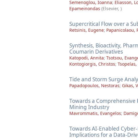
Semenoglou, Ioanna
;
Eliasson, L
Epameinondas
(
Elsevier
,
)
Supercritical Flow over a S
Retsinis, Eugene
;
Papanicolaou, 
Synthesis, Bioactivity, Pha
Coumarin Derivatives
Katopodi, Annita
;
Tsotsou, Evang
Kontogiorgis, Christos
;
Tsopelas, 
Tide and Storm Surge Analy
Papadopoulos, Nestoras
;
Gikas, V
Towards a Comprehensive F
Mining Industry
Mavrommatis, Evangelos
;
Damigo
Towards AI-Enabled Cyber-P
Implications for a Data-Dri