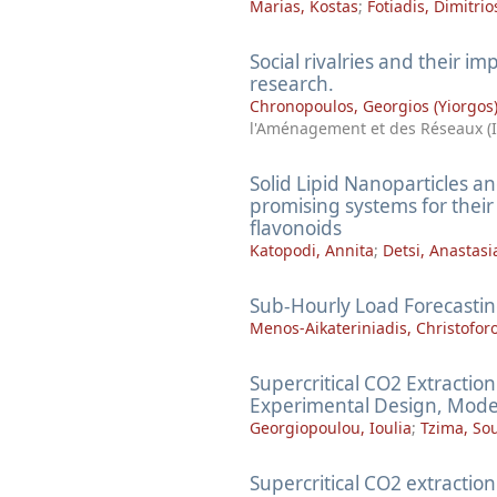
Marias, Kostas
;
Fotiadis, Dimitrio
Social rivalries and their i
research.
Chronopoulos, Georgios (Yiorgos
l'Aménagement et des Réseaux (
Solid Lipid Nanoparticles a
promising systems for their
flavonoids
Katopodi, Annita
;
Detsi, Anastasi
Sub-Hourly Load Forecasti
Menos-Aikateriniadis, Christofor
Supercritical CO2 Extracti
Experimental Design, Model
Georgiopoulou, Ioulia
;
Tzima, So
Supercritical CO2 extraction 