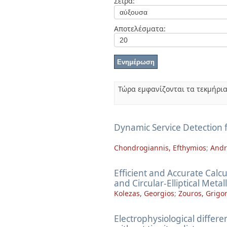
Σειρά:
Διπλωματικές Εργασίες
Πολιτικές Πρόσβασης
Ανά Ημερομηνία
Έκδοσης
Αποτελέσματα:
Συγγραφείς
Τίτλοι
Θέματα
Τώρα εμφανίζονται τα τεκμήρια
Dynamic Service Detection 
Chondrogiannis, Efthymios
;
Andr
Efficient and Accurate Calcu
and Circular-Elliptical Meta
Kolezas, Georgios
;
Zouros, Grigor
Electrophysiological differe