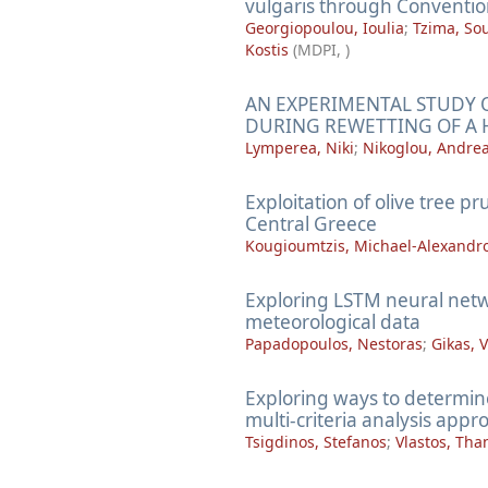
vulgaris through Conventio
Georgiopoulou, Ioulia
;
Tzima, So
Kostis
(
MDPI
,
)
AN EXPERIMENTAL STUDY 
DURING REWETTING OF A 
Lymperea, Niki
;
Nikoglou, Andre
Exploitation of olive tree 
Central Greece
Kougioumtzis, Michael-Alexandr
Exploring LSTM neural netwo
meteorological data
Papadopoulos, Nestoras
;
Gikas, V
Exploring ways to determine
multi-criteria analysis appr
Tsigdinos, Stefanos
;
Vlastos, Tha