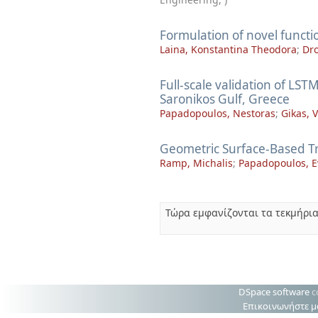
Formulation of novel functi
Laina, Konstantina Theodora
;
Dro
Full-scale validation of LST
Saronikos Gulf, Greece
Papadopoulos, Nestoras
;
Gikas, V
Geometric Surface-Based Tr
Ramp, Michalis
;
Papadopoulos, E
Τώρα εμφανίζονται τα τεκμήρια
DSpace software
c
Επικοινωνήστε μ