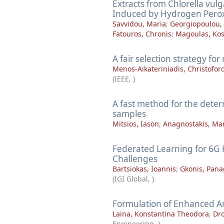
Extracts from Chlorella vul
Induced by Hydrogen Pero
Savvidou, Maria
;
Georgiopoulou, 
Fatouros, Chronis
;
Magoulas, Kos
A fair selection strategy f
Menos-Aikateriniadis, Christofor
(
IEEE
,
)
A fast method for the dete
samples
Mitsios, Iason
;
Anagnostakis, Ma
Federated Learning for 6G H
Challenges
Bartsiokas, Ioannis
;
Gkonis, Pana
(
IGI Global
,
)
Formulation of Enhanced An
Laina, Konstantina Theodora
;
Dro
Engineering
,
)