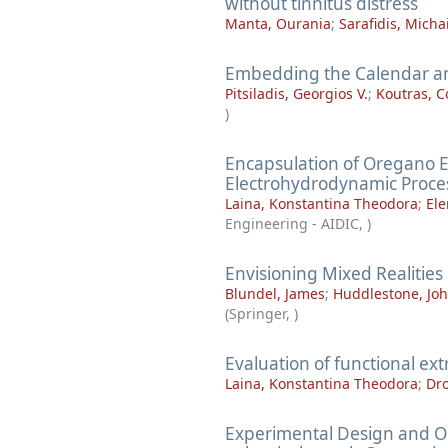
without tinnitus distress
Manta, Ourania
;
Sarafidis, Michai
Embedding the Calendar an
Pitsiladis, Georgios V.
;
Koutras, C
)
Encapsulation of Oregano Es
Electrohydrodynamic Proce
Laina, Konstantina Theodora
;
Ele
Engineering - AIDIC
,
)
Envisioning Mixed Realities
Blundel, James
;
Huddlestone, Jo
(
Springer
,
)
Evaluation of functional ext
Laina, Konstantina Theodora
;
Dro
Experimental Design and Op