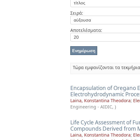
Διπλωματικές Εργασίες
Πολιτικές Πρόσβασης
Ανά Ημερομηνία
Σειρά:
Έκδοσης
Συγγραφείς
Τίτλοι
Αποτελέσματα:
Θέματα
Τώρα εμφανίζονται τα τεκμήρια
Encapsulation of Oregano Es
Electrohydrodynamic Proce
Laina, Konstantina Theodora
;
Ele
Engineering - AIDIC
,
)
Life Cycle Assessment of Fu
Compounds Derived from Me
Laina, Konstantina Theodora
;
Ele