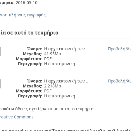
ομηνία:
2016-05-10
ιση πλήρους εγγραφής
ία σε αυτό το τεκμήριο
Όνομα:
Η αρχιτεκτονική των ...
Προβολή/
Ά
Μέγεθος:
41.93Mb
Μορφότυπο:
PDF
Περιγραφή:
Η επιστημονική ...
Όνομα:
Η αρχιτεκτονική των ...
Προβολή/
Ά
Μέγεθος:
2.218Mb
Μορφότυπο:
PDF
Περιγραφή:
Η επιστημονική ...
ρακάτω άδειες σχετίζονται με αυτό το τεκμήριο:
reative Commons