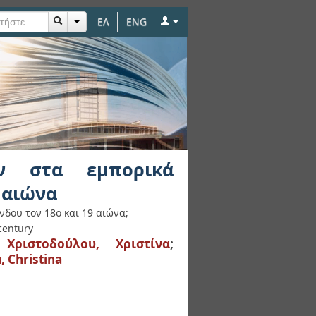
ΕΛ
ENG
ατα της Πίνδου τον
ν στα εμπορικά
 αιώνα
δου τον 18ο και 19 αιώνα;
century
;
Χριστοδούλου, Χριστίνα
;
, Christina