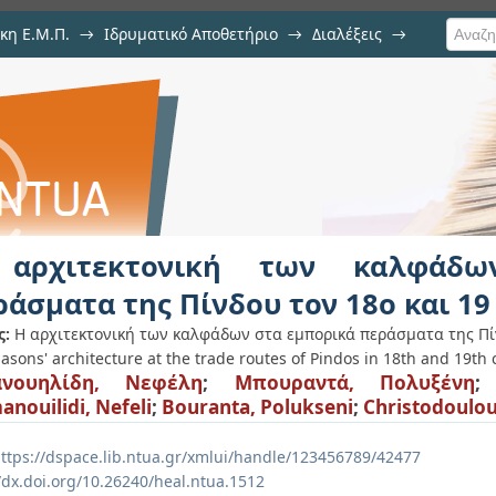
κη Ε.Μ.Π.
→
Ιδρυματικό Αποθετήριο
→
Διαλέξεις
→
ων καλφάδων στα εμπορικά περάσμ
αρχιτεκτονική των καλφάδω
ράσματα της Πίνδου τον 18ο και 19
ς:
Η αρχιτεκτονική των καλφάδων στα εμπορικά περάσματα της Πίν
sons' architecture at the trade routes of Pindos in 18th and 19th 
ανουηλίδη, Νεφέλη
;
Μπουραντά, Πολυξένη
nouilidi, Nefeli
;
Bouranta, Polukseni
;
Christodoulou
ttps://dspace.lib.ntua.gr/xmlui/handle/123456789/42477
/dx.doi.org/10.26240/heal.ntua.1512