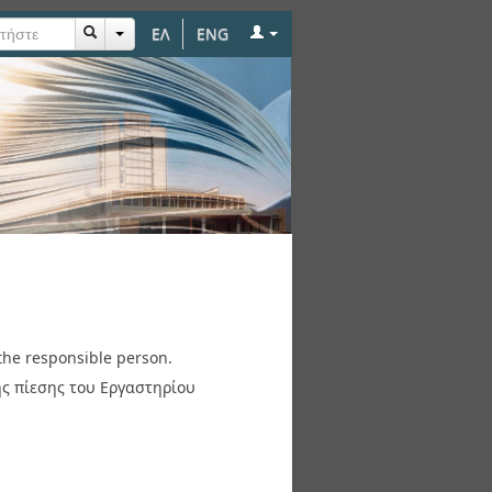
ΕΛ
ENG
the responsible person.
ς πίεσης του Εργαστηρίου