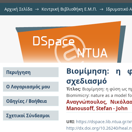
Αρχική Σελίδα
→
Κεντρική Βιβλιοθήκη Ε.Μ.Π.
→
Ιδρυματικό 
Βιομίμηση: η φύση ως πρότυπο γι
Εμφάνιση Τεκμηρίου
Αποθετήριο DSpace/Manakin
Βιομίμηση: η 
Περιήγηση
σχεδιασμό
Σε όλο το DSpace
Ο Λογαριασμός μου
Τίτλος:
Βιομίμηση: η φύση ως π
Κοινότητες & Συλλογές
Biomimicry: nature as a model fo
Σύνδεση
Ανά Ημερομηνία
Οδηγίες / Βοήθεια
Αναγνώπουλος, Νικόλα
Εγγραφή
Έκδοσης
Manousoff, Stefan - John
Οδηγίες Υποβολής
Συγγραφείς
Σχετικοί Σύνδεσμοι
Οδηγίες Χρήσης ΙΑ
Τίτλοι
URI:
https://dspace.lib.ntua.gr
Συχνές Ερωτήσεις
Θέματα
Οδηγίες Υποβολής -
http://dx.doi.org/10.26240/heal.
Αυτή η Συλλογή