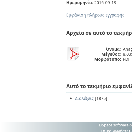
Διπλωματικές Εργασίες
Ημερομηνία:
2016-09-13
Πολιτικές Πρόσβασης
Ανά Ημερομηνία
Έκδοσης
Εμφάνιση πλήρους εγγραφής
Συγγραφείς
Τίτλοι
Θέματα
Αρχεία σε αυτό το τεκμήρ
Όνομα:
Anag
Μέγεθος:
8.0
Μορφότυπο:
PDF
Αυτό το τεκμήριο εμφανί
Διαλέξεις
[1875]
DSpace software
c
Επικοινωνήστε μ