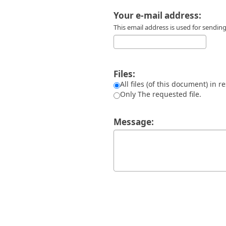
Διπλωματικές Εργασίες
Πολιτικές Πρόσβασης
Ανά Ημερομηνία
Your e-mail address:
Έκδοσης
This email address is used for sendi
Συγγραφείς
Τίτλοι
Θέματα
Files:
All files (of this document) in r
Only The requested file.
Message: