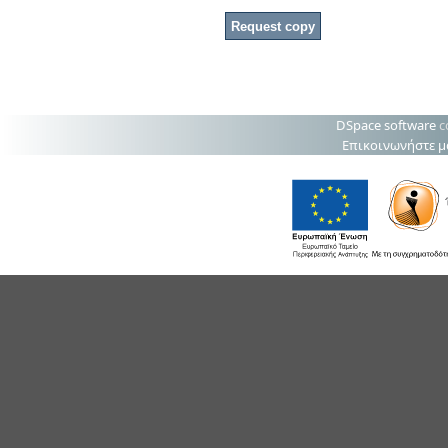
DSpace software
c
Επικοινωνήστε μ