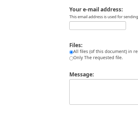
Διπλωματικές Εργασίες
Πολιτικές Πρόσβασης
Ανά Ημερομηνία
Your e-mail address:
Έκδοσης
This email address is used for sendi
Συγγραφείς
Τίτλοι
Θέματα
Files:
All files (of this document) in r
Only The requested file.
Message: