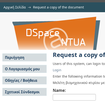
Αρχική Σελίδα
→
Request a copy of the document
Request a copy of the document
Αποθετήριο DSpace/Manakin
Request a copy o
Περιήγηση
Users of this system, can login t
Σε όλο το DSpace
Ο Λογαριασμός μου
Login
Κοινότητες & Συλλογές
Σύνδεση
Enter the following information 
Ανά Ημερομηνία
Οδηγίες / Βοήθεια
Εγγραφή
Μελέτη βιομηχανικού κτιρίου μ
Έκδοσης
Οδηγίες Υποβολής
Συγγραφείς
Name:
Σχετικοί Σύνδεσμοι
Οδηγίες Χρήσης ΙΑ
Τίτλοι
Συχνές Ερωτήσεις
Θέματα
Οδηγίες Υποβολής -
Αυτή η Συλλογή