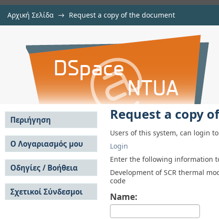
Αρχική Σελίδα
→
Request a copy of the document
Request a copy of the document
Αποθετήριο DSpace/Manakin
Request a copy o
Περιήγηση
Users of this system, can login t
Σε όλο το DSpace
Ο Λογαριασμός μου
Login
Κοινότητες & Συλλογές
Σύνδεση
Enter the following information 
Ανά Ημερομηνία
Οδηγίες / Βοήθεια
Εγγραφή
Development of SCR thermal mode
Έκδοσης
code
Οδηγίες Υποβολής
Συγγραφείς
Σχετικοί Σύνδεσμοι
Οδηγίες Χρήσης ΙΑ
Τίτλοι
Name:
Συχνές Ερωτήσεις
Θέματα
Οδηγίες Υποβολής -
Αυτή η Συλλογή