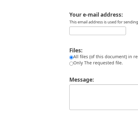
Διπλωματικές Εργασίες
Πολιτικές Πρόσβασης
Ανά Ημερομηνία
Your e-mail address:
Έκδοσης
Συγγραφείς
This email address is used for sendi
Τίτλοι
Θέματα
Files:
All files (of this document) in r
Only The requested file.
Message: