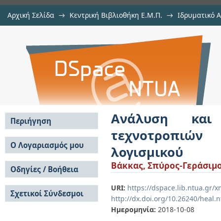
Αρχική Σελίδα
→
Κεντρική Βιβλιοθήκη Ε.Μ.Π.
→
Ιδρυματικό 
Ανάλυση και κατηγοριοποίη
Εργασίες
→
Εμφάνιση Τεκμηρίου
Αποθετήριο DSpace/Manakin
υπηρεσιοκεντρικών συστημάτων 
Ανάλυση και 
Περιήγηση
τεχνοτροπιών
Σε όλο το DSpace
Ο Λογαριασμός μου
λογισμικού
Κοινότητες & Συλλογές
Σύνδεση
Βάκκας, Σπύρος-Γεράσιμ
Ανά Ημερομηνία
Οδηγίες / Βοήθεια
Εγγραφή
Έκδοσης
Οδηγίες Υποβολής
Συγγραφείς
URI:
https://dspace.lib.ntua.gr
Σχετικοί Σύνδεσμοι
Οδηγίες Χρήσης ΙΑ
Τίτλοι
http://dx.doi.org/10.26240/heal.
Συχνές Ερωτήσεις
Θέματα
Ημερομηνία:
2018-10-08
Οδηγίες Υποβολής -
Αυτή η Συλλογή