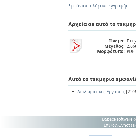
Διπλωματικές Εργασίες
Εμφάνιση πλήρους εγγραφής
Πολιτικές Πρόσβασης
Ανά Ημερομηνία
Έκδοσης
Συγγραφείς
Αρχεία σε αυτό το τεκμήρ
Τίτλοι
Θέματα
Όνομα:
Πτυχ
Μέγεθος:
2.0
Μορφότυπο:
PDF
Αυτό το τεκμήριο εμφανί
Διπλωματικές Εργασίες
[210
DSpace software
c
Επικοινωνήστε μ