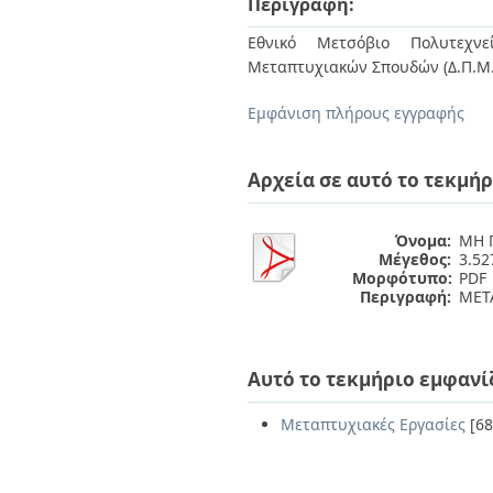
Περιγραφή:
Διπλωματικές Εργασίες
Πολιτικές Πρόσβασης
Ανά Ημερομηνία
Εθνικό Μετσόβιο Πολυτεχνεί
Έκδοσης
Μεταπτυχιακών Σπουδών (Δ.Π.Μ.
Συγγραφείς
Τίτλοι
Εμφάνιση πλήρους εγγραφής
Θέματα
Αρχεία σε αυτό το τεκμήρ
Όνομα:
ΜΗ 
Μέγεθος:
3.5
Μορφότυπο:
PDF
Περιγραφή:
ΜΕΤ
Αυτό το τεκμήριο εμφανί
Μεταπτυχιακές Εργασίες
[68