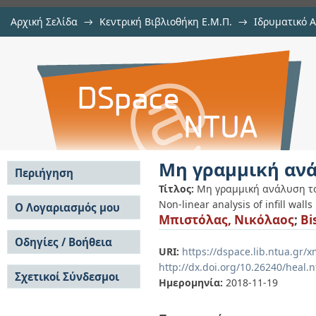
Αρχική Σελίδα
→
Κεντρική Βιβλιοθήκη Ε.Μ.Π.
→
Ιδρυματικό 
Μη γραμμική ανάλυση τοιχοπλη
Εργασίες
→
Εμφάνιση Τεκμηρίου
Αποθετήριο DSpace/Manakin
Μη γραμμική αν
Περιήγηση
Τίτλος:
Μη γραμμική ανάλυση τ
Σε όλο το DSpace
Non-linear analysis of infill walls
Ο Λογαριασμός μου
Μπιστόλας, Νικόλαος
;
Bi
Κοινότητες & Συλλογές
Σύνδεση
Ανά Ημερομηνία
Οδηγίες / Βοήθεια
Εγγραφή
Έκδοσης
URI:
https://dspace.lib.ntua.gr
Οδηγίες Υποβολής
Συγγραφείς
http://dx.doi.org/10.26240/heal.
Σχετικοί Σύνδεσμοι
Οδηγίες Χρήσης ΙΑ
Τίτλοι
Ημερομηνία:
2018-11-19
Συχνές Ερωτήσεις
Θέματα
Οδηγίες Υποβολής -
Αυτή η Συλλογή