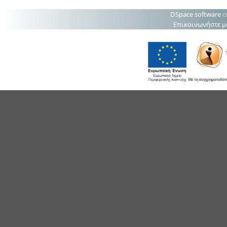
DSpace software
c
Επικοινωνήστε μ