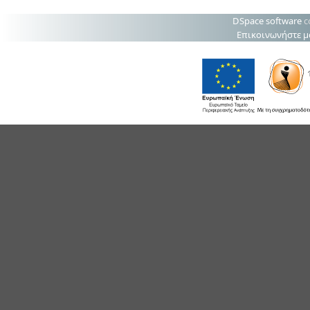
DSpace software
c
Επικοινωνήστε μ