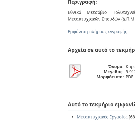
Περιγραφή:
Διπλωματικές Εργασίες
Πολιτικές Πρόσβασης
Ανά Ημερομηνία
Εθνικό Μετσόβιο Πολυτεχνεί
Έκδοσης
Μεταπτυχιακών Σπουδών (Δ.Π.Μ.Σ
Συγγραφείς
Τίτλοι
Εμφάνιση πλήρους εγγραφής
Θέματα
Αρχεία σε αυτό το τεκμήρ
Όνομα:
Καρα
Μέγεθος:
5.9
Μορφότυπο:
PDF
Αυτό το τεκμήριο εμφανί
Μεταπτυχιακές Εργασίες
[68