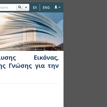
ΕΛ
ENG
μορφομετρίας και
υσης Εικόνας,
ης Γνώσης για την