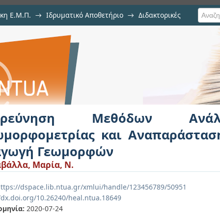
κη Ε.Μ.Π.
→
Ιδρυματικό Αποθετήριο
→
Διδακτορικές
δων Ανάλυσης Εικόνας, Γεω
σης για την Εξαγωγή Γεωμορφών
ερεύνηση Μεθόδων Ανάλ
ωμορφομετρίας και Αναπαράστασ
αγωγή Γεωμορφών
βάλλα, Μαρία, Ν.
ttps://dspace.lib.ntua.gr/xmlui/handle/123456789/50951
//dx.doi.org/10.26240/heal.ntua.18649
ομηνία:
2020-07-24