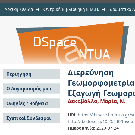
Αρχική Σελίδα
→
Κεντρική Βιβλιοθήκη Ε.Μ.Π.
→
Ιδρυματικό 
Διερεύνηση Μεθόδων Ανάλυσ
Διατριβές
→
Εμφάνιση Τεκμηρίου
Αποθετήριο DSpace/Manakin
Αναπαράστασης Γνώσης για την 
Διερεύνηση
Περιήγηση
Γεωμορφομετρία
Σε όλο το DSpace
Ο Λογαριασμός μου
Εξαγωγή Γεωμο
Κοινότητες & Συλλογές
Σύνδεση
Δεκαβάλλα, Μαρία, Ν.
Ανά Ημερομηνία
Οδηγίες / Βοήθεια
Εγγραφή
Έκδοσης
Οδηγίες Υποβολής
Συγγραφείς
URI:
https://dspace.lib.ntua.gr
Σχετικοί Σύνδεσμοι
Οδηγίες Χρήσης ΙΑ
Τίτλοι
http://dx.doi.org/10.26240/heal.
Συχνές Ερωτήσεις
Θέματα
Ημερομηνία:
2020-07-24
Οδηγίες Υποβολής -
Αυτή η Συλλογή