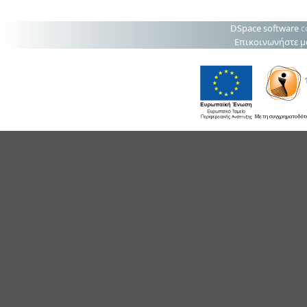
DSpace software
c
Επικοινωνήστε μ