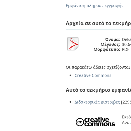
Διπλωματικές Εργασίες
Εμφάνιση πλήρους εγγραφής
Πολιτικές Πρόσβασης
Ανά Ημερομηνία
Έκδοσης
Συγγραφείς
Αρχεία σε αυτό το τεκμήρ
Τίτλοι
Θέματα
Όνομα:
Deka
Μέγεθος:
30.
Μορφότυπο:
PDF
Οι παρακάτω άδειες σχετίζονται 
Creative Commons
Αυτό το τεκμήριο εμφανί
Διδακτορικές Διατριβές
[229
Εκτό
Αναφ