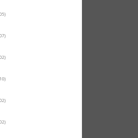
05
)
07
)
02
)
10
)
02
)
02
)