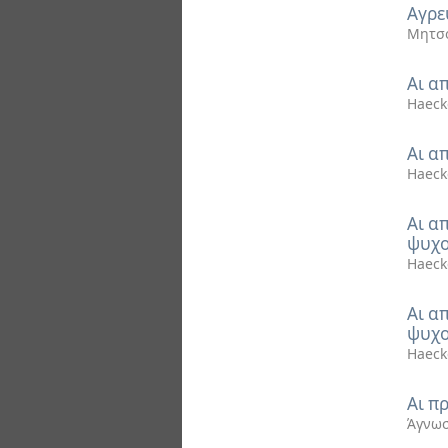
Αγρε
Μητσό
Αι α
Haeck
Αι α
Haeck
Αι α
ψυχο
Haeck
Αι α
ψυχο
Haeck
Αι π
Άγνωσ