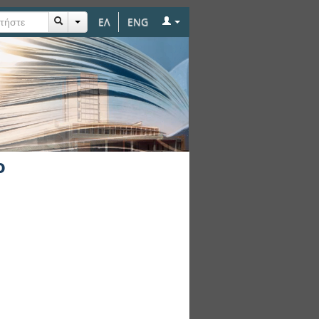
ΕΛ
ENG
ο