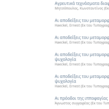
Αγρευτικά τεχνάσματα δι
Μητσόπουλος, Κωνσταντίνος
(
Εκ
Αι αποδείξεις του μεταμορφ
Haeckel, Ernest
(
Εκ του Τυπογραφ
Αι αποδείξεις του μεταμορ
Haeckel, Ernest
(
Εκ του Τυπογραφ
Αι αποδείξεις του μεταμορ
ψυχολογία
Haeckel, Ernest
(
Εκ του Τυπογραφ
Αι αποδείξεις του μεταμορ
ψυχολογία
Haeckel, Ernest
(
Εκ του Τυπογραφ
Αι πρόοδοι της ιπποφαγίας
Άγνωστος συγγαφέας
(
Εκ του Τυ