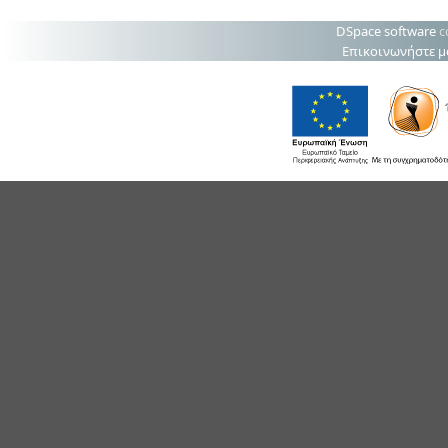
DSpace software
c
Επικοινωνήστε μ