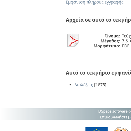
Διπλωματικές Εργασίες
Εμφάνιση πλήρους εγγραφής
Πολιτικές Πρόσβασης
Ανά Ημερομηνία
Έκδοσης
Αρχεία σε αυτό το τεκμήρ
Συγγραφείς
Τίτλοι
Θέματα
Όνομα:
Τεύχ
Μέγεθος:
7.6
Μορφότυπο:
PDF
Αυτό το τεκμήριο εμφανί
Διαλέξεις
[1875]
DSpace software
c
Επικοινωνήστε μ