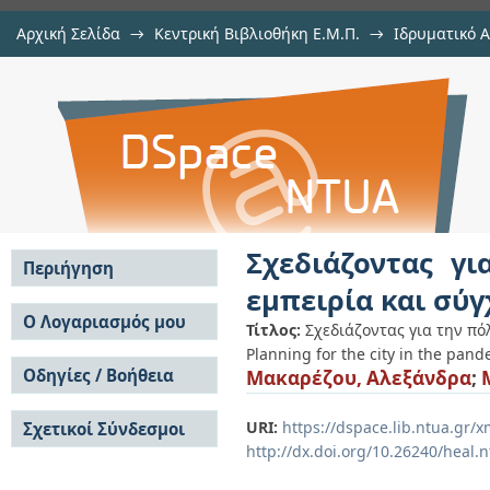
Αρχική Σελίδα
→
Κεντρική Βιβλιοθήκη Ε.Μ.Π.
→
Ιδρυματικό 
Σχεδιάζοντας για την πόλη στ
Εμφάνιση Τεκμηρίου
Αποθετήριο DSpace/Manakin
σύγχρονες προσεγγίσεις
Σχεδιάζοντας γ
Περιήγηση
εμπειρία και σύγ
Σε όλο το DSpace
Ο Λογαριασμός μου
Τίτλος:
Σχεδιάζοντας για την πό
Κοινότητες & Συλλογές
Planning for the city in the pan
Σύνδεση
Ανά Ημερομηνία
Οδηγίες / Βοήθεια
Μακαρέζου, Αλεξάνδρα
;
Εγγραφή
Έκδοσης
Οδηγίες Υποβολής
Συγγραφείς
URI:
https://dspace.lib.ntua.gr
Σχετικοί Σύνδεσμοι
Οδηγίες Χρήσης ΙΑ
Τίτλοι
http://dx.doi.org/10.26240/heal.
Συχνές Ερωτήσεις
Θέματα
Οδηγίες Υποβολής -
Αυτή η Συλλογή