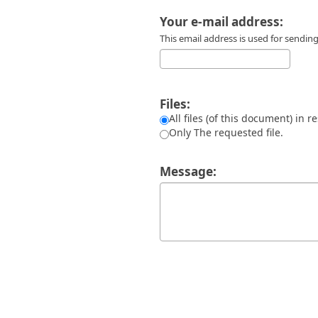
Διπλωματικές Εργασίες
Πολιτικές Πρόσβασης
Ανά Ημερομηνία
Your e-mail address:
Έκδοσης
This email address is used for sendi
Συγγραφείς
Τίτλοι
Θέματα
Files:
All files (of this document) in r
Only The requested file.
Message: