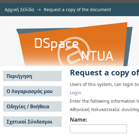
Αρχική Σελίδα
→
Request a copy of the document
Request a copy of the document
Αποθετήριο DSpace/Manakin
Request a copy o
Περιήγηση
Users of this system, can login t
Σε όλο το DSpace
Ο Λογαριασμός μου
Login
Κοινότητες & Συλλογές
Σύνδεση
Enter the following information 
Ανά Ημερομηνία
Οδηγίες / Βοήθεια
Εγγραφή
Αθηναϊκή πολυκατοικία: συνύπαρ
Έκδοσης
Οδηγίες Υποβολής
Συγγραφείς
Name:
Σχετικοί Σύνδεσμοι
Οδηγίες Χρήσης ΙΑ
Τίτλοι
Συχνές Ερωτήσεις
Θέματα
Οδηγίες Υποβολής -
Αυτή η Συλλογή