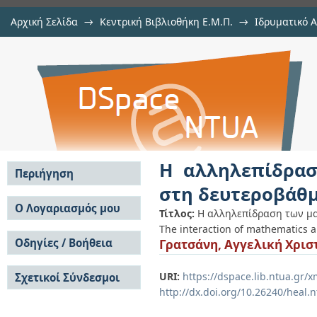
Αρχική Σελίδα
→
Κεντρική Βιβλιοθήκη Ε.Μ.Π.
→
Ιδρυματικό 
Η αλληλεπίδραση των μαθηματικ
Εργασίες
→
Εμφάνιση Τεκμηρίου
Αποθετήριο DSpace/Manakin
εκπαίδευση
Η αλληλεπίδρασ
Περιήγηση
στη δευτεροβάθμ
Σε όλο το DSpace
Ο Λογαριασμός μου
Τίτλος:
Η αλληλεπίδραση των μα
Κοινότητες & Συλλογές
The interaction of mathematics 
Σύνδεση
Ανά Ημερομηνία
Οδηγίες / Βοήθεια
Γρατσάνη, Αγγελική Χρισ
Εγγραφή
Έκδοσης
Οδηγίες Υποβολής
Συγγραφείς
URI:
https://dspace.lib.ntua.gr
Σχετικοί Σύνδεσμοι
Οδηγίες Χρήσης ΙΑ
Τίτλοι
http://dx.doi.org/10.26240/heal.
Συχνές Ερωτήσεις
Θέματα
Οδηγίες Υποβολής -
Αυτή η Συλλογή