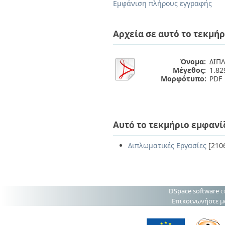
Διπλωματικές Εργασίες
Εμφάνιση πλήρους εγγραφής
Πολιτικές Πρόσβασης
Ανά Ημερομηνία
Έκδοσης
Αρχεία σε αυτό το τεκμήρ
Συγγραφείς
Τίτλοι
Θέματα
Όνομα:
ΔΙΠΛ
Μέγεθος:
1.8
Μορφότυπο:
PDF
Αυτό το τεκμήριο εμφανί
Διπλωματικές Εργασίες
[210
DSpace software
c
Επικοινωνήστε μ