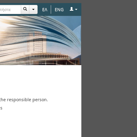
ΕΛ
ENG
the responsible person.
es