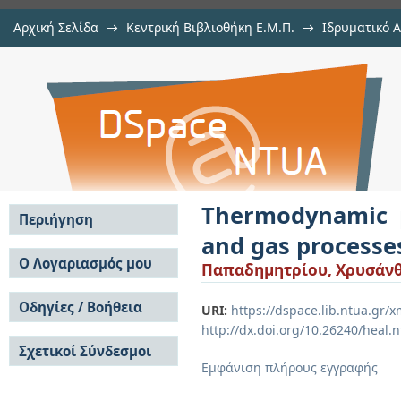
Αρχική Σελίδα
→
Κεντρική Βιβλιοθήκη Ε.Μ.Π.
→
Ιδρυματικό 
Thermodynamic performance indicat
Εργασίες
→
Εμφάνιση Τεκμηρίου
Αποθετήριο DSpace/Manakin
Thermodynamic p
Περιήγηση
and gas processe
Σε όλο το DSpace
Ο Λογαριασμός μου
Παπαδημητρίου, Χρυσάν
Κοινότητες & Συλλογές
Σύνδεση
Ανά Ημερομηνία
Οδηγίες / Βοήθεια
Εγγραφή
URI:
https://dspace.lib.ntua.gr
Έκδοσης
http://dx.doi.org/10.26240/heal.
Οδηγίες Υποβολής
Συγγραφείς
Σχετικοί Σύνδεσμοι
Οδηγίες Χρήσης ΙΑ
Τίτλοι
Εμφάνιση πλήρους εγγραφής
Συχνές Ερωτήσεις
Θέματα
Οδηγίες Υποβολής -
Αυτή η Συλλογή