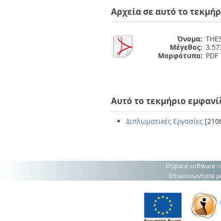
Διπλωματικές Εργασίες
Αρχεία σε αυτό το τεκμήρ
Πολιτικές Πρόσβασης
Ανά Ημερομηνία
Έκδοσης
Συγγραφείς
Όνομα:
THES
Τίτλοι
Μέγεθος:
3.5
Θέματα
Μορφότυπο:
PDF
Αυτό το τεκμήριο εμφανί
Διπλωματικές Εργασίες
[210
DSpace software
c
Επικοινωνήστε μ