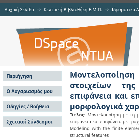
Αρχική Σελίδα
→
Κεντρική Βιβλιοθήκη Ε.Μ.Π.
→
Ιδρυματικό 
Μοντελοποίηση με τη μέθοδο
Εργασίες
→
Εμφάνιση Τεκμηρίου
Αποθετήριο DSpace/Manakin
πρόσκρουσης σταγόνας σε λεία επ
διαφορετικά μορφολογικά χαρακτ
Μοντελοποίηση
Περιήγηση
στοιχείων τη
Σε όλο το DSpace
Ο Λογαριασμός μου
επιφάνεια και ε
Κοινότητες & Συλλογές
Σύνδεση
μορφολογικά χαρ
Ανά Ημερομηνία
Οδηγίες / Βοήθεια
Εγγραφή
Έκδοσης
Τίτλος:
Μοντελοποίηση με τη μ
Οδηγίες Υποβολής
Συγγραφείς
Σχετικοί Σύνδεσμοι
επιφάνεια και επιφάνεια με τρα
Οδηγίες Χρήσης ΙΑ
Τίτλοι
Συχνές Ερωτήσεις
Modeling with the finite eleme
Θέματα
Οδηγίες Υποβολής -
structural features
Αυτή η Συλλογή