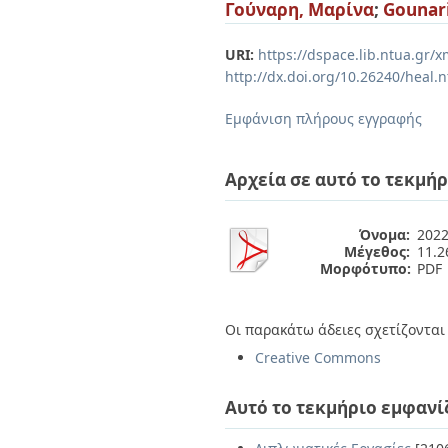
Διπλωματικές Εργασίες
Γούναρη, Μαρίνα
;
Gounari
Πολιτικές Πρόσβασης
Ανά Ημερομηνία
Έκδοσης
URI:
https://dspace.lib.ntua.gr
Συγγραφείς
http://dx.doi.org/10.26240/heal.
Τίτλοι
Θέματα
Εμφάνιση πλήρους εγγραφής
Αρχεία σε αυτό το τεκμήρ
Όνομα:
2022
Μέγεθος:
11.
Μορφότυπο:
PDF
Οι παρακάτω άδειες σχετίζονται 
Creative Commons
Αυτό το τεκμήριο εμφανί