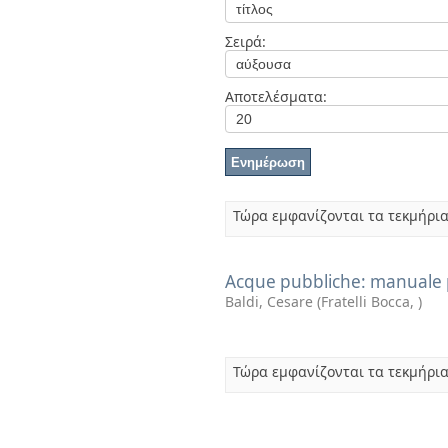
Διπλωματικές Εργασίες
Πολιτικές Πρόσβασης
Ανά Ημερομηνία
Σειρά:
Έκδοσης
Συγγραφείς
Τίτλοι
Αποτελέσματα:
Θέματα
Τώρα εμφανίζονται τα τεκμήρια
Acque pubbliche: manuale p
Baldi, Cesare
(
Fratelli Bocca
,
)
Τώρα εμφανίζονται τα τεκμήρια