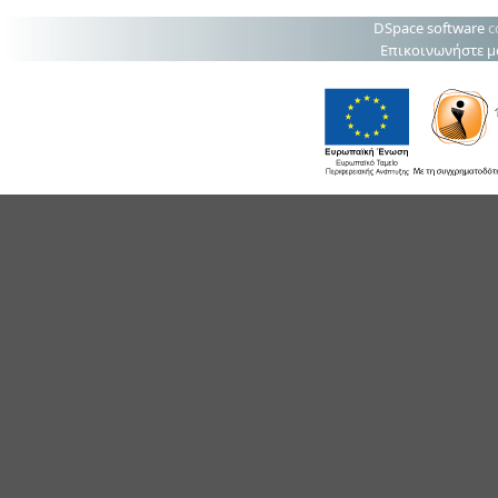
DSpace software
c
Επικοινωνήστε μ