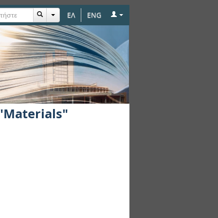
ΕΛ
ENG
"Materials"