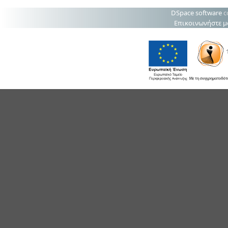
DSpace software
c
Επικοινωνήστε μ