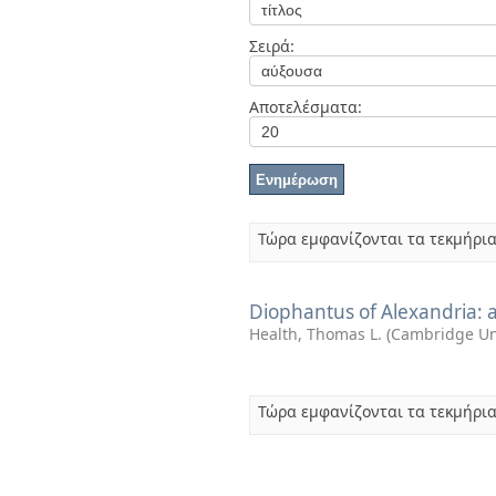
Διπλωματικές Εργασίες
Πολιτικές Πρόσβασης
Ανά Ημερομηνία
Σειρά:
Έκδοσης
Συγγραφείς
Τίτλοι
Αποτελέσματα:
Θέματα
Τώρα εμφανίζονται τα τεκμήρια
Diophantus of Alexandria: a
Health, Thomas L.
(
Cambridge Uni
Τώρα εμφανίζονται τα τεκμήρια