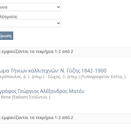
λέσματα:
 εμφανίζονται τα τεκμήρια 1-2 από 2
ωμα Τήνιων καλλιτεχνών: Ν. Γύζης 1842-1900
ρόπουλος, Δ. Ι. (επιμ.) - Σώχος, Ξ. (επιμ.)
(
Τυπογραφείον Εστία
,
)
γράφος Γεώργιος Αλέξανδρος Ματέυ
, Rene
(
Έκδοση Στούντιο
,
)
 εμφανίζονται τα τεκμήρια 1-2 από 2