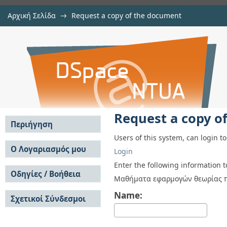
Αρχική Σελίδα
→
Request a copy of the document
Request a copy of the document
Αποθετήριο DSpace/Manakin
Request a copy o
Περιήγηση
Users of this system, can login t
Σε όλο το DSpace
Ο Λογαριασμός μου
Login
Κοινότητες & Συλλογές
Σύνδεση
Enter the following information 
Ανά Ημερομηνία
Οδηγίες / Βοήθεια
Εγγραφή
Μαθήματα εφαρμογών θεωρίας 
Έκδοσης
Οδηγίες Υποβολής
Συγγραφείς
Name:
Σχετικοί Σύνδεσμοι
Οδηγίες Χρήσης ΙΑ
Τίτλοι
Συχνές Ερωτήσεις
Θέματα
Οδηγίες Υποβολής -
Αυτή η Συλλογή