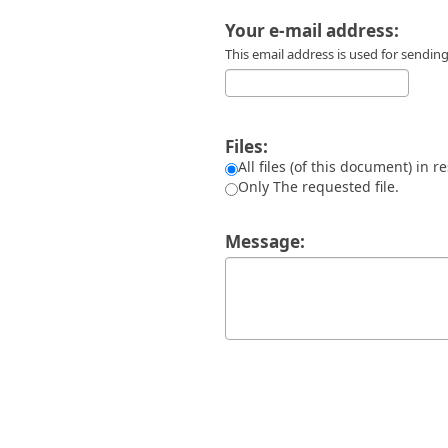
Διπλωματικές Εργασίες
Πολιτικές Πρόσβασης
Ανά Ημερομηνία
Your e-mail address:
Έκδοσης
This email address is used for sendi
Συγγραφείς
Τίτλοι
Θέματα
Files:
All files (of this document) in r
Only The requested file.
Message: