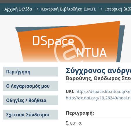
Αρχική Σελίδα
→
Κεντρική Βιβλιοθήκη Ε.Μ.Π.
→
Ιστορική βιβ
Σύγχρονος ανόργανος χημεία, Τόμο
Εμφάνιση Τεκμηρίου
Αποθετήριο DSpace/Manakin
Σύγχρονος ανόργ
Περιήγηση
Βαρούνης, Θεόδωρος Στε
Σε όλο το DSpace
Ο Λογαριασμός μου
URI:
https://dspace.lib.ntua.gr
Κοινότητες & Συλλογές
Σύνδεση
http://dx.doi.org/10.26240/heal.
Ανά Ημερομηνία
Οδηγίες / Βοήθεια
Εγγραφή
Έκδοσης
Οδηγίες Υποβολής
Συγγραφείς
Περιγραφή:
Σχετικοί Σύνδεσμοι
Οδηγίες Χρήσης ΙΑ
Τίτλοι
Συχνές Ερωτήσεις
Θέματα
ζ, 831 σ.
Οδηγίες Υποβολής -
Αυτή η Συλλογή