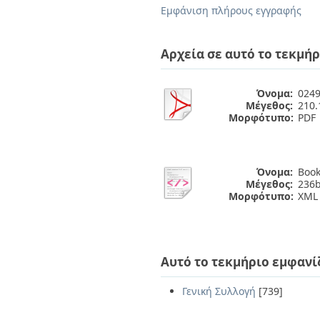
Διπλωματικές Εργασίες
Εμφάνιση πλήρους εγγραφής
Πολιτικές Πρόσβασης
Ανά Ημερομηνία
Έκδοσης
Συγγραφείς
Αρχεία σε αυτό το τεκμήρ
Τίτλοι
Θέματα
Όνομα:
0249
Μέγεθος:
210
Μορφότυπο:
PDF
Όνομα:
Book
Μέγεθος:
236b
Μορφότυπο:
XML
Αυτό το τεκμήριο εμφανί
Γενική Συλλογή
[739]