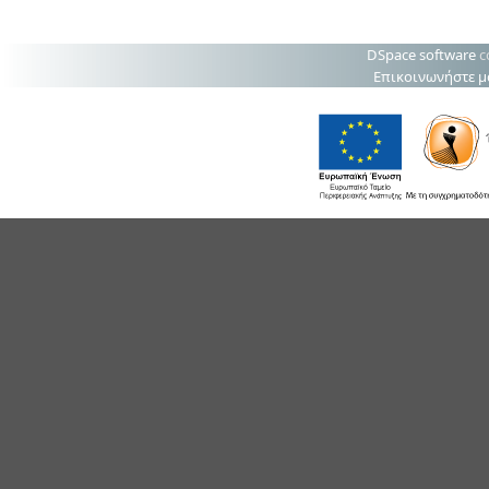
DSpace software
c
Επικοινωνήστε μ