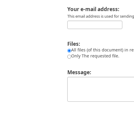
Διπλωματικές Εργασίες
Πολιτικές Πρόσβασης
Ανά Ημερομηνία
Your e-mail address:
Έκδοσης
This email address is used for sendi
Συγγραφείς
Τίτλοι
Θέματα
Files:
All files (of this document) in r
Only The requested file.
Message: