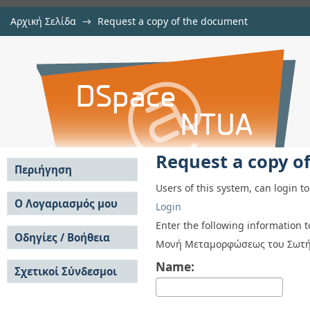
Αρχική Σελίδα
→
Request a copy of the document
Request a copy of the document
Αποθετήριο DSpace/Manakin
Request a copy o
Περιήγηση
Users of this system, can login t
Σε όλο το DSpace
Ο Λογαριασμός μου
Login
Κοινότητες & Συλλογές
Σύνδεση
Enter the following information 
Ανά Ημερομηνία
Οδηγίες / Βοήθεια
Εγγραφή
Μονή Μεταμορφώσεως του Σωτήρο
Έκδοσης
Οδηγίες Υποβολής
Συγγραφείς
Name:
Σχετικοί Σύνδεσμοι
Οδηγίες Χρήσης ΙΑ
Τίτλοι
Συχνές Ερωτήσεις
Θέματα
Οδηγίες Υποβολής -
Αυτή η Συλλογή