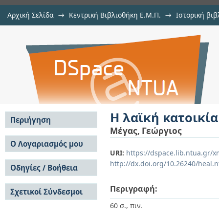
Αρχική Σελίδα
→
Κεντρική Βιβλιοθήκη Ε.Μ.Π.
→
Ιστορική βιβ
Η λαϊκή κατοικία της Δωδεκανήσο
Εμφάνιση Τεκμηρίου
Αποθετήριο DSpace/Manakin
Η λαϊκή κατοικί
Περιήγηση
Μέγας, Γεώργιος
Σε όλο το DSpace
Ο Λογαριασμός μου
URI:
https://dspace.lib.ntua.gr
Κοινότητες & Συλλογές
Σύνδεση
http://dx.doi.org/10.26240/heal.
Ανά Ημερομηνία
Οδηγίες / Βοήθεια
Εγγραφή
Έκδοσης
Οδηγίες Υποβολής
Συγγραφείς
Περιγραφή:
Σχετικοί Σύνδεσμοι
Οδηγίες Χρήσης ΙΑ
Τίτλοι
Συχνές Ερωτήσεις
Θέματα
60 σ., πιν.
Οδηγίες Υποβολής -
Αυτή η Συλλογή