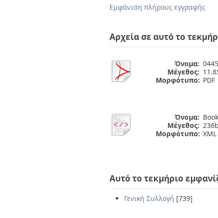
Διπλωματικές Εργασίες
Εμφάνιση πλήρους εγγραφής
Πολιτικές Πρόσβασης
Ανά Ημερομηνία
Έκδοσης
Συγγραφείς
Αρχεία σε αυτό το τεκμήρ
Τίτλοι
Θέματα
Όνομα:
0445
Μέγεθος:
11.
Μορφότυπο:
PDF
Όνομα:
Book
Μέγεθος:
236b
Μορφότυπο:
XML
Αυτό το τεκμήριο εμφανί
Γενική Συλλογή
[739]