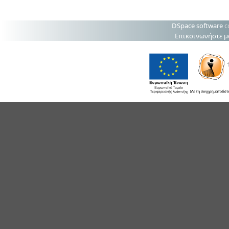
DSpace software
c
Επικοινωνήστε μ