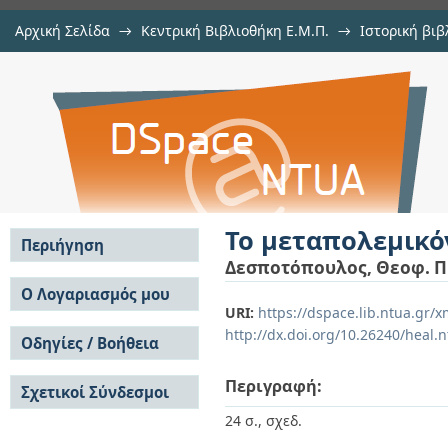
Αρχική Σελίδα
→
Κεντρική Βιβλιοθήκη Ε.Μ.Π.
→
Ιστορική βιβ
Το μεταπολεμικόν οδικόν δίκτυον 
Εμφάνιση Τεκμηρίου
Αποθετήριο DSpace/Manakin
Το μεταπολεμικό
Περιήγηση
Δεσποτόπουλος, Θεοφ. Π
Σε όλο το DSpace
Ο Λογαριασμός μου
URI:
https://dspace.lib.ntua.gr
Κοινότητες & Συλλογές
Σύνδεση
http://dx.doi.org/10.26240/heal.
Ανά Ημερομηνία
Οδηγίες / Βοήθεια
Εγγραφή
Έκδοσης
Οδηγίες Υποβολής
Συγγραφείς
Περιγραφή:
Σχετικοί Σύνδεσμοι
Οδηγίες Χρήσης ΙΑ
Τίτλοι
Συχνές Ερωτήσεις
Θέματα
24 σ., σχεδ.
Οδηγίες Υποβολής -
Αυτή η Συλλογή