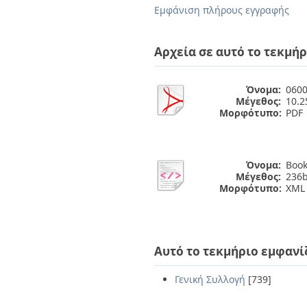
Διπλωματικές Εργασίες
Εμφάνιση πλήρους εγγραφής
Πολιτικές Πρόσβασης
Ανά Ημερομηνία
Έκδοσης
Συγγραφείς
Αρχεία σε αυτό το τεκμήρ
Τίτλοι
Θέματα
Όνομα:
0600
Μέγεθος:
10.
Μορφότυπο:
PDF
Όνομα:
Book
Μέγεθος:
236b
Μορφότυπο:
XML
Αυτό το τεκμήριο εμφανί
Γενική Συλλογή
[739]