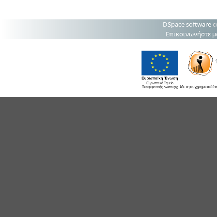
DSpace software
c
Επικοινωνήστε μ