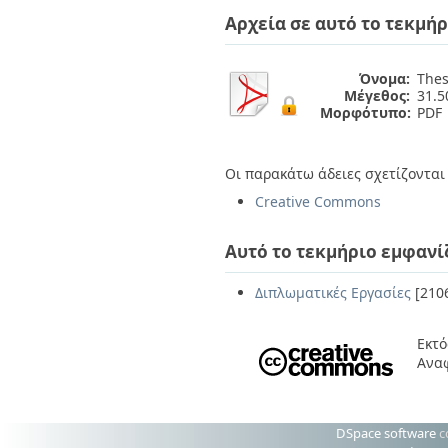
Διπλωματικές Εργασίες
Αρχεία σε αυτό το τεκμήρ
Πολιτικές Πρόσβασης
Ανά Ημερομηνία
Έκδοσης
Συγγραφείς
Όνομα:
Thes
Τίτλοι
Μέγεθος:
31.
Θέματα
Μορφότυπο:
PDF
Οι παρακάτω άδειες σχετίζονται 
Creative Commons
Αυτό το τεκμήριο εμφανί
Διπλωματικές Εργασίες
[210
Εκτό
Αναφ
DSpace software
c