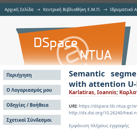
Αρχική Σελίδα
→
Κεντρική Βιβλιοθήκη Ε.Μ.Π.
→
Ιδρυματικό 
Semantic segmentation of marine b
Εργασίες
→
Εμφάνιση Τεκμηρίου
Αποθετήριο DSpace/Manakin
Semantic segme
Περιήγηση
with attention U
Σε όλο το DSpace
Ο Λογαριασμός μου
Karlatiras, Ioannis
;
Καρλα
Κοινότητες & Συλλογές
Σύνδεση
Ανά Ημερομηνία
Οδηγίες / Βοήθεια
Εγγραφή
URI:
https://dspace.lib.ntua.gr
Έκδοσης
http://dx.doi.org/10.26240/heal.
Οδηγίες Υποβολής
Συγγραφείς
Σχετικοί Σύνδεσμοι
Οδηγίες Χρήσης ΙΑ
Τίτλοι
Εμφάνιση πλήρους εγγραφής
Συχνές Ερωτήσεις
Θέματα
Οδηγίες Υποβολής -
Αυτή η Συλλογή