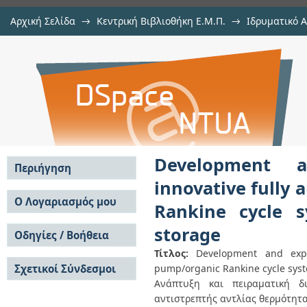
Αρχική Σελίδα
→
Κεντρική Βιβλιοθήκη Ε.Μ.Π.
→
Ιδρυματικό 
Development and experimental inv
Διατριβές
→
Εμφάνιση Τεκμηρίου
Αποθετήριο DSpace/Manakin
reversible heat pump/organic Ran
energy storage
Development a
Περιήγηση
innovative fully
Σε όλο το DSpace
Ο Λογαριασμός μου
Rankine cycle s
Κοινότητες & Συλλογές
Σύνδεση
storage
Ανά Ημερομηνία
Οδηγίες / Βοήθεια
Εγγραφή
Έκδοσης
Τίτλος:
Development and exper
Οδηγίες Υποβολής
Συγγραφείς
Σχετικοί Σύνδεσμοι
pump/organic Rankine cycle syst
Οδηγίες Χρήσης ΙΑ
Τίτλοι
Συχνές Ερωτήσεις
Ανάπτυξη και πειραματική δ
Θέματα
Οδηγίες Υποβολής -
αντιστρεπτής αντλίας θερμότητα
Αυτή η Συλλογή