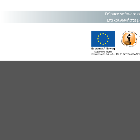
DSpace software
c
Επικοινωνήστε μ