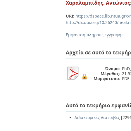
Διπλωματικές Εργασίες
Χαραλαμπίδης, Αντώνιος
Πολιτικές Πρόσβασης
Ανά Ημερομηνία
Έκδοσης
URI:
https://dspace.lib.ntua.gr
Συγγραφείς
http://dx.doi.org/10.26240/heal.
Τίτλοι
Θέματα
Εμφάνιση πλήρους εγγραφής
Αρχεία σε αυτό το τεκμήρ
Όνομα:
PhD_
Μέγεθος:
21.
Μορφότυπο:
PDF
Αυτό το τεκμήριο εμφανί
Διδακτορικές Διατριβές
[229