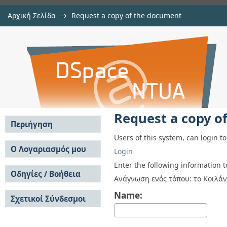
Αρχική Σελίδα
→
Request a copy of the document
Request a copy of the document
Αποθετήριο DSpace/Manakin
Request a copy o
Περιήγηση
Users of this system, can login t
Σε όλο το DSpace
Ο Λογαριασμός μου
Login
Κοινότητες & Συλλογές
Σύνδεση
Enter the following information 
Ανά Ημερομηνία
Οδηγίες / Βοήθεια
Εγγραφή
Ανάγνωση ενός τόπου: το Κοιλάν
Έκδοσης
Οδηγίες Υποβολής
Συγγραφείς
Name:
Σχετικοί Σύνδεσμοι
Οδηγίες Χρήσης ΙΑ
Τίτλοι
Συχνές Ερωτήσεις
Θέματα
Οδηγίες Υποβολής -
Αυτή η Συλλογή