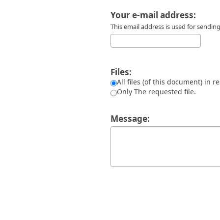
Διπλωματικές Εργασίες
Πολιτικές Πρόσβασης
Ανά Ημερομηνία
Your e-mail address:
Έκδοσης
This email address is used for sendi
Συγγραφείς
Τίτλοι
Θέματα
Files:
All files (of this document) in r
Only The requested file.
Message: