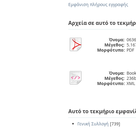
Διπλωματικές Εργασίες
Εμφάνιση πλήρους εγγραφής
Πολιτικές Πρόσβασης
Ανά Ημερομηνία
Έκδοσης
Συγγραφείς
Αρχεία σε αυτό το τεκμήρ
Τίτλοι
Θέματα
Όνομα:
0636
Μέγεθος:
5.1
Μορφότυπο:
PDF
Όνομα:
Book
Μέγεθος:
236b
Μορφότυπο:
XML
Αυτό το τεκμήριο εμφανί
Γενική Συλλογή
[739]