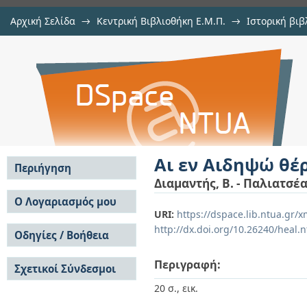
Αρχική Σελίδα
→
Κεντρική Βιβλιοθήκη Ε.Μ.Π.
→
Ιστορική βιβ
Αι εν Αιδηψώ θέρμαι του Ασκληπί
Εμφάνιση Τεκμηρίου
Αποθετήριο DSpace/Manakin
Αι εν Αιδηψώ θέ
Περιήγηση
Διαμαντής, Β. - Παλιατσέα
Σε όλο το DSpace
Ο Λογαριασμός μου
URI:
https://dspace.lib.ntua.gr
Κοινότητες & Συλλογές
Σύνδεση
http://dx.doi.org/10.26240/heal.
Ανά Ημερομηνία
Οδηγίες / Βοήθεια
Εγγραφή
Έκδοσης
Οδηγίες Υποβολής
Συγγραφείς
Περιγραφή:
Σχετικοί Σύνδεσμοι
Οδηγίες Χρήσης ΙΑ
Τίτλοι
Συχνές Ερωτήσεις
Θέματα
20 σ., εικ.
Οδηγίες Υποβολής -
Αυτή η Συλλογή