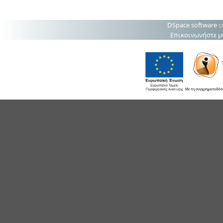
DSpace software
c
Επικοινωνήστε μ