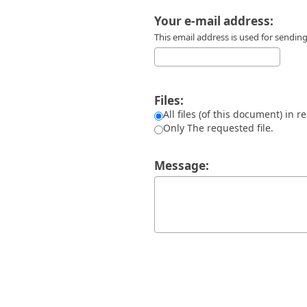
Διπλωματικές Εργασίες
Πολιτικές Πρόσβασης
Ανά Ημερομηνία
Your e-mail address:
Έκδοσης
This email address is used for sendi
Συγγραφείς
Τίτλοι
Θέματα
Files:
All files (of this document) in r
Only The requested file.
Message: