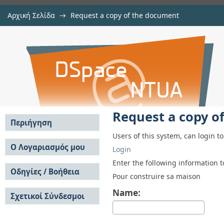
Αρχική Σελίδα
→
Request a copy of the document
Request a copy of the document
Αποθετήριο DSpace/Manakin
Request a copy o
Περιήγηση
Users of this system, can login t
Σε όλο το DSpace
Ο Λογαριασμός μου
Login
Κοινότητες & Συλλογές
Σύνδεση
Enter the following information 
Ανά Ημερομηνία
Οδηγίες / Βοήθεια
Εγγραφή
Pour construire sa maison
Έκδοσης
Οδηγίες Υποβολής
Συγγραφείς
Name:
Σχετικοί Σύνδεσμοι
Οδηγίες Χρήσης ΙΑ
Τίτλοι
Συχνές Ερωτήσεις
Θέματα
Οδηγίες Υποβολής -
Αυτή η Συλλογή