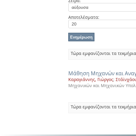
Σειρά:
Διπλωματικές Εργασίες
Πολιτικές Πρόσβασης
Ανά Ημερομηνία
Έκδοσης
Αποτελέσματα:
Συγγραφείς
Τίτλοι
Θέματα
Τώρα εμφανίζονται τα τεκμήρια
Μάθηση Μηχανών και Ανα
Καραγιάννης, Γιώργος
;
Στάϊνχάου
Μηχανικών και Μηχανικών Υπολ
Τώρα εμφανίζονται τα τεκμήρια