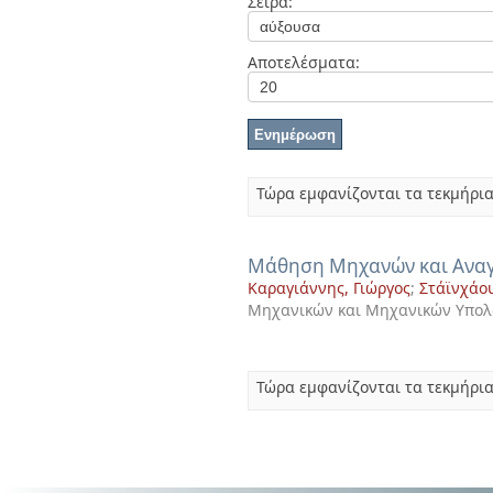
Σειρά:
Διπλωματικές Εργασίες
Πολιτικές Πρόσβασης
Ανά Ημερομηνία
Έκδοσης
Αποτελέσματα:
Συγγραφείς
Τίτλοι
Θέματα
Τώρα εμφανίζονται τα τεκμήρια
Μάθηση Μηχανών και Ανα
Καραγιάννης, Γιώργος
;
Στάϊνχάου
Μηχανικών και Μηχανικών Υπολ
Τώρα εμφανίζονται τα τεκμήρια