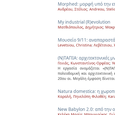
Morphed: μορφή υπό την ε
Ανδρέου, Στέλιος
;
Andreou, Steli
My industrial (R)evolution
Ματθιόπουλος, Δημήτριος
;
Μακρ
Mουσείο 9/11: αναπαραστάσ
Levetsiou, Christina
;
Λεβέτσιου, 
(N)ΤΑΠΙΑ: αρχιτεκτονικές μ
Γενιάς, Κωνσταντίνος-Ορφέας
;
Y
Η εργασία ονομάζεται «(Ν)ΤΑ
πολεοδομική και αρχιτεκτονική 
20ου αι. Μεγάλη έμφαση δίνεται 
Natura domestica: η χωρο
Καραλή, Πηνελόπη Φιλοθέη
;
Kara
New Babylon 2.0: από την 
Κελέκη Μαρία
;
Μπουγιούκος, Γιώ