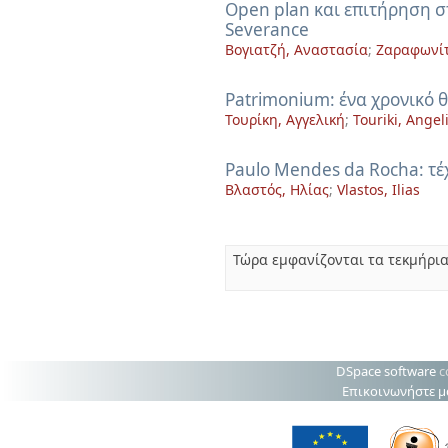
Open plan και επιτήρηση σ
Severance
Βογιατζή, Αναστασία
;
Ζαραφωνί
Patrimonium: ένα χρονικό 
Τουρίκη, Αγγελική
;
Touriki, Angeli
Paulo Mendes da Rocha: τέχ
Βλαστός, Ηλίας
;
Vlastos, Ilias
Τώρα εμφανίζονται τα τεκμήρια
DSpace software
c
Επικοινωνήστε μ