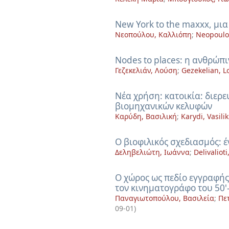
New York to the maxxx, μια
Νεοπούλου, Καλλιόπη
;
Neopoulou
Nodes to places: η ανθρώπ
Γεζεκελιάν, Λούση
;
Gezekelian, L
Nέα χρήση: κατοικία: διερ
βιομηχανικών κελυφών
Καρύδη, Βασιλική
;
Karydi, Vasilik
O βιοφιλικός σχεδιασμός: 
Δεληβελιώτη, Ιωάννα
;
Delivaliot
O χώρος ως πεδίο εγγραφή
τον κινηματογράφο του 50'-
Παναγιωτοπούλου, Βασιλεία
;
Πε
09-01
)