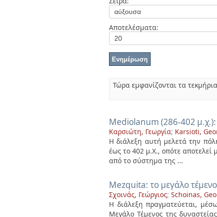
Σειρά:
Διπλωματικές Εργασίες
Πολιτικές Πρόσβασης
Ανά Ημερομηνία
Έκδοσης
Αποτελέσματα:
Συγγραφείς
Τίτλοι
Θέματα
Τώρα εμφανίζονται τα τεκμήρια
Mediolanum (286-402 μ.χ.)
Καρσιώτη, Γεωργία
;
Karsioti, Geo
Η διάλεξη αυτή μελετά την πόλη
έως το 402 μ.Χ., οπότε αποτελε
από το σύστημα της ...
Mezquita: το μεγάλο τέμε
Σχοινάς, Γεώργιος
;
Schoinas, Geo
Η διάλεξη πραγματεύεται, μέσω
Μεγάλο Τέμενος της δυναστεία