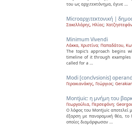
του ως αρχιτεκτόνημα, έγινε ...
Microαρχιτεκτονική | δημ
Σακελλάρης, Ηλίας
;
Χατζηστεφάν
Minimum Vivendi
Λάκκα, Χριστίνα
;
Παπαδάτου, Κω
The topic’s approach begins wi
timeline of it through examples
called for a ...
Modi [conclvsionis] operan
Γερακιανάκης, Γεώργιος
;
Gerakian
Montjuic: η μνήμη του βαρ
Γεωργούλια, Περσεφόνη
;
Georgou
Ο λόφος του Montjuïc αποτελεί 
έξαρση με πανοραμική θέα, το M
οποίες διαμόρφωσαν ...