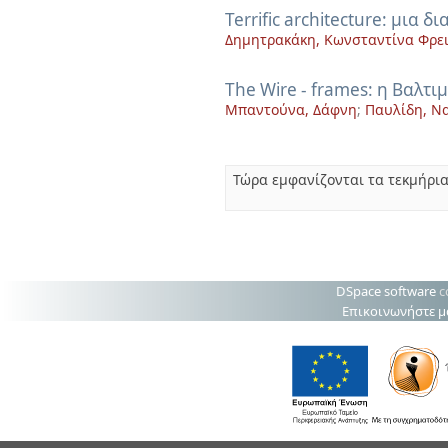
Terrific architecture: μια
Δημητρακάκη, Κωνσταντίνα Φρει
The Wire - frames: η Βαλτι
Μπαντούνα, Δάφνη
;
Παυλίδη, Ν
Τώρα εμφανίζονται τα τεκμήρια
DSpace software
c
Επικοινωνήστε μ