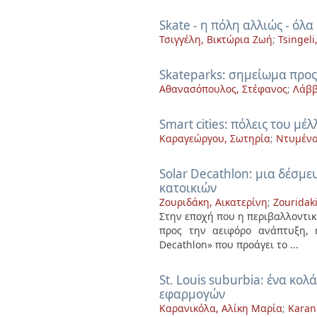
Skate - η πόλη αλλιώς - όλα
Τσιγγέλη, Βικτώρια Ζωή
;
Tsingeli,
Skateparks: σημείωμα προς
Αθανασόπουλος, Στέφανος
;
Λάββ
Smart cities: πόλεις του μέ
Καραγεώργου, Σωτηρία
;
Ντυμένο
Solar Decathlon: μια δέσμ
κατοικιών
Ζουριδάκη, Αικατερίνη
;
Zouridaki
Στην εποχή που η περιβαλλοντικ
προς την αειφόρο ανάπτυξη, 
Decathlon» που προάγει το ...
St. Louis suburbia: ένα κο
εφαρμογών
Καρανικόλα, Αλίκη Μαρία
;
Karani