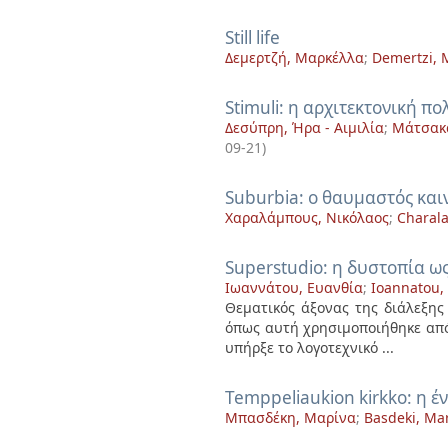
Still life
Δεμερτζή, Μαρκέλλα
;
Demertzi, 
Stimuli: η αρχιτεκτονική π
Δεσύπρη, Ήρα - Αιμιλία
;
Μάτσακ
09-21
)
Suburbia: ο θαυμαστός και
Χαραλάμπους, Νικόλαος
;
Charal
Superstudio: η δυστοπία ως
Ιωαννάτου, Ευανθία
;
Ioannatou,
Θεματικός άξονας της διάλεξης 
όπως αυτή χρησιμοποιήθηκε από
υπήρξε το λογοτεχνικό ...
Temppeliaukion kirkko: η έ
Μπασδέκη, Μαρίνα
;
Basdeki, Ma