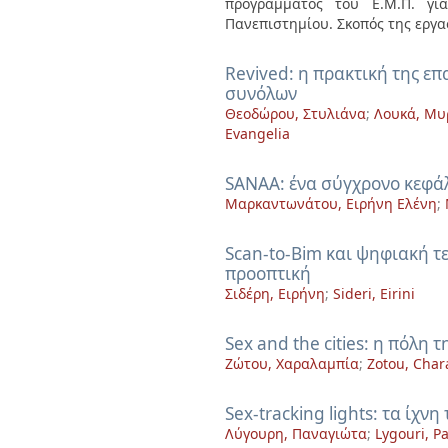
προγράμματος του Ε.Μ.Π. γ
Πανεπιστημίου. Σκοπός της εργασ
Revived: η πρακτική της ε
συνόλων
Θεοδώρου, Στυλιάνα
;
Λουκά, Μυ
Evangelia
SANAA: ένα σύγχρονο κεφάλ
Μαρκαντωνάτου, Ειρήνη Ελένη
;
Scan-to-Bim και ψηφιακή τ
προοπτική
Σιδέρη, Ειρήνη
;
Sideri, Eirini
Sex and the cities: η πόλη
Ζώτου, Χαραλαμπία
;
Zotou, Char
Sex-tracking lights: τα ίχν
Λύγουρη, Παναγιώτα
;
Lygouri, P