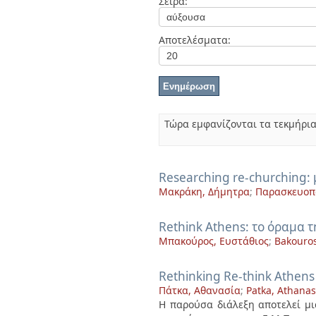
Σειρά:
Διπλωματικές Εργασίες
Πολιτικές Πρόσβασης
Ανά Ημερομηνία
Έκδοσης
Αποτελέσματα:
Συγγραφείς
Τίτλοι
Θέματα
Τώρα εμφανίζονται τα τεκμήρια
Researching re-churching:
Μακράκη, Δήμητρα
;
Παρασκευοπ
Rethink Athens: το όραμα 
Μπακούρος, Ευστάθιος
;
Bakouros
Rethinking Re-think Athens
Πάτκα, Αθανασία
;
Patka, Athanas
Η παρούσα διάλεξη αποτελεί μια