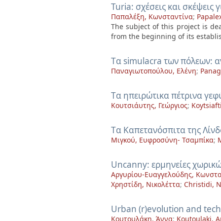
Turia: σχέσεις και σκέψεις 
Παπαλέξη, Κωνσταντίνα
;
Papalex
The subject of this project is de
from the beginning of its establis
Tα simulacra των πόλεων: 
Παναγιωτοπούλου, Ελένη
;
Panag
Tα ηπειρώτικα πέτρινα γεφ
Κουτσιάυτης, Γεώργιος
;
Koytsiaft
Tα Καπετανόσπιτα της Λίνδ
Μιγκού, Ευφροσύνη- Τσαμπίκα
;
Uncanny: ερμηνείες χωρικώ
Αργυρίου-Ευαγγελούδης, Κωνστα
Χρηστίδη, Νικολέττα
;
Christidi, N
Urban (r)evolution and tec
Κουτουλάκη, Άννα
;
Koutoulaki, 