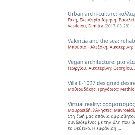
Urban archi-culture: καλλ
Γάκη, Ελευθερία Ισμήνη
;
Βασιλεί
Vasileiou, Dimitra
(
2017-03-28
)
Valencia and the sea: rehabi
Μπούσια - Αλεξάκη, Αικατερίνη
;
Vegan architecture: μια νέ
Γεωργίου, Αικατερίνη
;
Georgiou, 
Villa E-1027 designed desi
Μαθιουδάκης, Γρηγόριος
;
Mathiou
Virtual reality: οραματισμ
Μαυροειδή, Άλκηστις
;
Mavroeidi,
Στη ζωή μας σπάνια αμφισβητού
συνδεδεμένος με την ύλη που βα
το ψεύτικο. Η εμφάνιση ...