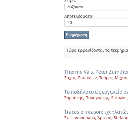
Σειρά:
Διπλωματικές Εργασίες
Πολιτικές Πρόσβασης
Ανά Ημερομηνία
Έκδοσης
Αποτελέσματα:
Συγγραφείς
Τίτλοι
Θέματα
Τώρα εμφανίζονται τα τεκμήρια
Therme Vals, Peter Zumthor
Ζάχος, Σπυρίδων
;
Τούρος, Μιχαή
To ποδήλατο ως εργαλείο α
Σαρπάκης, Παναγιώτης
;
Sarpakis
Traces of reason: ιχνηλατώ
Στεφανοπούλου, Άρτεμη
;
Stefan