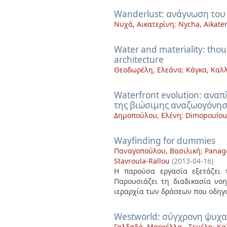
Wanderlust: ανάγνωση του
Νυχά, Αικατερίνη
;
Nycha, Aikater
Water and materiality: thou
architecture
Θεοδωρέλη, Ελεάνα
;
Κάγκα, Καλ
Waterfront evolution: αναπ
της βιώσιμης αναζωογόνησ
Δημοπούλου, Ελένη
;
Dimopoulou,
Wayfinding for dummies
Παναγοπούλου, Βασιλική
;
Panago
Stavroula-Rallou
(
2013-04-16
)
Η παρούσα εργασία εξετάζει 
Παρουσιάζει τη διαδικασία νοη
ιεραρχία των δράσεων που οδηγο
Westworld: σύγχρονη ψυχα
Γαλδαδά, Μαρκέλλα - Σεμέλη
;
Κα