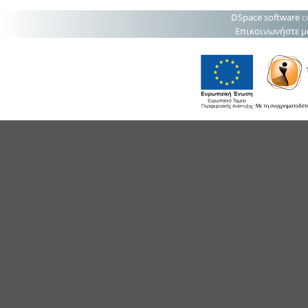
DSpace software
c
Επικοινωνήστε μ