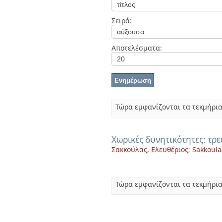
Διπλωματικές Εργασίες
Πολιτικές Πρόσβασης
Ανά Ημερομηνία
Σειρά:
Έκδοσης
Συγγραφείς
Τίτλοι
Αποτελέσματα:
Θέματα
Τώρα εμφανίζονται τα τεκμήρια
Χωρικές δυνητικότητες: τρ
Σακκούλας, Ελευθέριος
;
Sakkoulas
Τώρα εμφανίζονται τα τεκμήρια