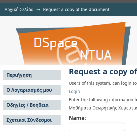
Αρχική Σελίδα
→
Request a copy of the document
Request a copy of the document
Αποθετήριο DSpace/Manakin
Request a copy o
Περιήγηση
Users of this system, can login t
Σε όλο το DSpace
Ο Λογαριασμός μου
Login
Κοινότητες & Συλλογές
Σύνδεση
Enter the following information 
Ανά Ημερομηνία
Οδηγίες / Βοήθεια
Εγγραφή
Μαθήματα Θεωρητικής Χυμευτική
Έκδοσης
Οδηγίες Υποβολής
Συγγραφείς
Name:
Σχετικοί Σύνδεσμοι
Οδηγίες Χρήσης ΙΑ
Τίτλοι
Συχνές Ερωτήσεις
Θέματα
Οδηγίες Υποβολής -
Αυτή η Συλλογή