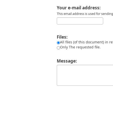
Διπλωματικές Εργασίες
Πολιτικές Πρόσβασης
Ανά Ημερομηνία
Your e-mail address:
Έκδοσης
This email address is used for sendi
Συγγραφείς
Τίτλοι
Θέματα
Files:
All files (of this document) in r
Only The requested file.
Message: