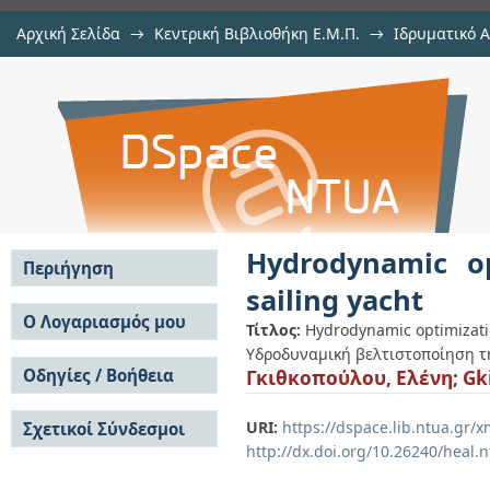
Αρχική Σελίδα
→
Κεντρική Βιβλιοθήκη Ε.Μ.Π.
→
Ιδρυματικό 
Hydrodynamic optimization of the hu
Εργασίες
→
Εμφάνιση Τεκμηρίου
Αποθετήριο DSpace/Manakin
Hydrodynamic op
Περιήγηση
sailing yacht
Σε όλο το DSpace
Ο Λογαριασμός μου
Τίτλος:
Hydrodynamic optimization
Κοινότητες & Συλλογές
Υδροδυναμική βελτιστοποίηση τη
Σύνδεση
Ανά Ημερομηνία
Οδηγίες / Βοήθεια
Γκιθκοπούλου, Ελένη
;
Gk
Εγγραφή
Έκδοσης
Οδηγίες Υποβολής
Συγγραφείς
URI:
https://dspace.lib.ntua.gr
Σχετικοί Σύνδεσμοι
Οδηγίες Χρήσης ΙΑ
Τίτλοι
http://dx.doi.org/10.26240/heal.
Συχνές Ερωτήσεις
Θέματα
Οδηγίες Υποβολής -
Αυτή η Συλλογή