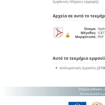
Διπλωματικές Εργασίες
Εμφάνιση πλήρους εγγραφής
Πολιτικές Πρόσβασης
Ανά Ημερομηνία
Έκδοσης
Αρχεία σε αυτό το τεκμήρ
Συγγραφείς
Τίτλοι
Θέματα
Όνομα:
Hydr
Μέγεθος:
3.8
Μορφότυπο:
PDF
Αυτό το τεκμήριο εμφανί
Διπλωματικές Εργασίες
[210
DSpace software
c
Επικοινωνήστε μ