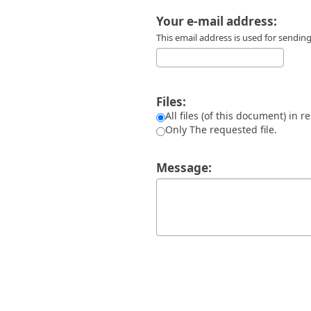
Διπλωματικές Εργασίες
Πολιτικές Πρόσβασης
Ανά Ημερομηνία
Your e-mail address:
Έκδοσης
This email address is used for sendi
Συγγραφείς
Τίτλοι
Θέματα
Files:
All files (of this document) in r
Only The requested file.
Message: