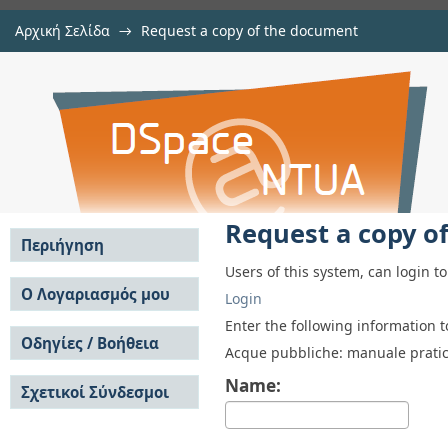
Αρχική Σελίδα
→
Request a copy of the document
Request a copy of the document
Αποθετήριο DSpace/Manakin
Request a copy o
Περιήγηση
Users of this system, can login t
Σε όλο το DSpace
Ο Λογαριασμός μου
Login
Κοινότητες & Συλλογές
Σύνδεση
Enter the following information 
Ανά Ημερομηνία
Οδηγίες / Βοήθεια
Εγγραφή
Acque pubbliche: manuale pratic
Έκδοσης
Οδηγίες Υποβολής
Συγγραφείς
Name:
Σχετικοί Σύνδεσμοι
Οδηγίες Χρήσης ΙΑ
Τίτλοι
Συχνές Ερωτήσεις
Θέματα
Οδηγίες Υποβολής -
Αυτή η Συλλογή