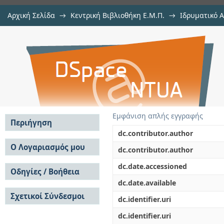
Αρχική Σελίδα
→
Κεντρική Βιβλιοθήκη Ε.Μ.Π.
→
Ιδρυματικό 
Built environment and green buildi
Εργασίες
→
Εμφάνιση Τεκμηρίου
Αποθετήριο DSpace/Manakin
Εμφάνιση απλής εγγραφής
Περιήγηση
dc.contributor.author
Σε όλο το DSpace
Ο Λογαριασμός μου
dc.contributor.author
Κοινότητες & Συλλογές
Σύνδεση
dc.date.accessioned
Ανά Ημερομηνία
Οδηγίες / Βοήθεια
Εγγραφή
Έκδοσης
dc.date.available
Οδηγίες Υποβολής
Συγγραφείς
Σχετικοί Σύνδεσμοι
Οδηγίες Χρήσης ΙΑ
Τίτλοι
dc.identifier.uri
Συχνές Ερωτήσεις
Θέματα
dc.identifier.uri
Οδηγίες Υποβολής -
Αυτή η Συλλογή