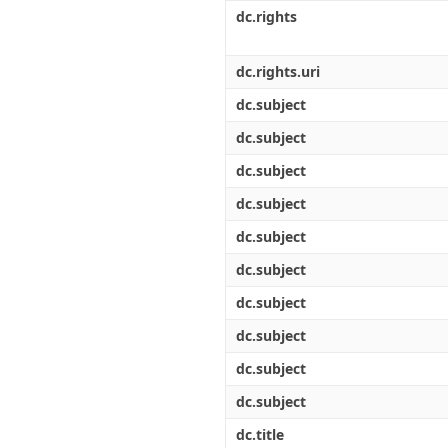
Διπλωματικές Εργασίες
dc.rights
Πολιτικές Πρόσβασης
Ανά Ημερομηνία
Έκδοσης
Συγγραφείς
dc.rights.uri
Τίτλοι
dc.subject
Θέματα
dc.subject
dc.subject
dc.subject
dc.subject
dc.subject
dc.subject
dc.subject
dc.subject
dc.subject
dc.title