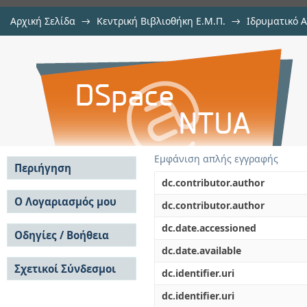
Αρχική Σελίδα
→
Κεντρική Βιβλιοθήκη Ε.Μ.Π.
→
Ιδρυματικό 
Εξοικονόμηση ενέργειας στα 
Διατριβές
→
Εμφάνιση Τεκμηρίου
Αποθετήριο DSpace/Manakin
ενέργειας, καινοτόμων υλικ
θέρμανσης, ψύξης και αερισμού
Εμφάνιση απλής εγγραφής
Περιήγηση
dc.contributor.author
Σε όλο το DSpace
Ο Λογαριασμός μου
dc.contributor.author
Κοινότητες & Συλλογές
Σύνδεση
dc.date.accessioned
Ανά Ημερομηνία
Οδηγίες / Βοήθεια
Εγγραφή
Έκδοσης
dc.date.available
Οδηγίες Υποβολής
Συγγραφείς
Σχετικοί Σύνδεσμοι
Οδηγίες Χρήσης ΙΑ
Τίτλοι
dc.identifier.uri
Συχνές Ερωτήσεις
Θέματα
dc.identifier.uri
Οδηγίες Υποβολής -
Αυτή η Συλλογή