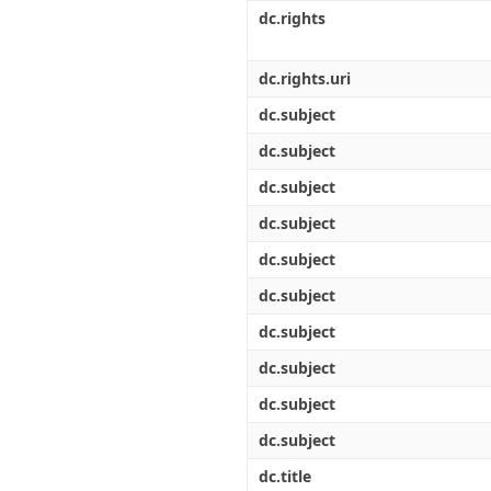
Διπλωματικές Εργασίες
dc.rights
Πολιτικές Πρόσβασης
Ανά Ημερομηνία
Έκδοσης
Συγγραφείς
dc.rights.uri
Τίτλοι
dc.subject
Θέματα
dc.subject
dc.subject
dc.subject
dc.subject
dc.subject
dc.subject
dc.subject
dc.subject
dc.subject
dc.title