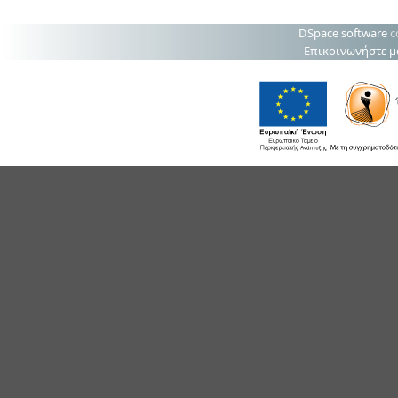
DSpace software
c
Επικοινωνήστε μ