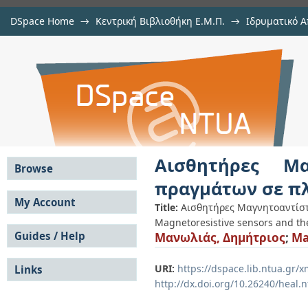
DSpace Home
→
Κεντρική Βιβλιοθήκη Ε.Μ.Π.
→
Ιδρυματικό Α
Αισθητήρες Μαγνητοαντίστασης κ
Εργασίες
→
View Item
DSpace/Manakin Repository
Αισθητήρες Μα
Browse
πραγμάτων σε π
All of DSpace
My Account
Title:
Αισθητήρες Μαγνητοαντίστ
Communities &
Magnetoresistive sensors and the
Login
Collections
Guides / Help
Μανωλιάς, Δημήτριος
;
Ma
Register
By Issue Date
Submission Guide
Authors
URI:
https://dspace.lib.ntua.gr
Links
User Guide
Titles
http://dx.doi.org/10.26240/heal.
FAQ
Subjects
Submission Guide -
This Collection