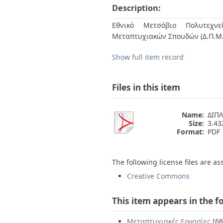
Bachelor's Thesis
Description:
Access Policies
By Issue Date
Authors
Εθνικό Μετσόβιο Πολυτεχνεί
Titles
Μεταπτυχιακών Σπουδών (Δ.Π.Μ.
Subjects
Show full item record
Files in this item
Name:
ΔΙΠΛ
Size:
3.4
Format:
PDF
The following license files are as
Creative Commons
This item appears in the f
Μεταπτυχιακές Εργασίες
[68