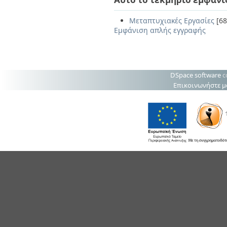
Μεταπτυχιακές Εργασίες
[68
Εμφάνιση απλής εγγραφής
DSpace software
c
Επικοινωνήστε μ