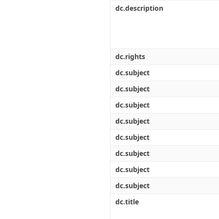
Διπλωματικές Εργασίες
dc.description
Πολιτικές Πρόσβασης
Ανά Ημερομηνία
Έκδοσης
Συγγραφείς
Τίτλοι
Θέματα
dc.rights
dc.subject
dc.subject
dc.subject
dc.subject
dc.subject
dc.subject
dc.subject
dc.subject
dc.title