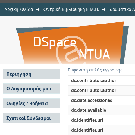
Αρχική Σελίδα
→
Κεντρική Βιβλιοθήκη Ε.Μ.Π.
→
Ιδρυματικό 
Διαχρονική καταγραφή των χρήσε
Εργασίες
→
Εμφάνιση Τεκμηρίου
Αποθετήριο DSpace/Manakin
μεθόδους και ανάλυση των διαφ
και νησιωτικές περιοχές. Συγκρι
Εμφάνιση απλής εγγραφής
Περιήγηση
dc.contributor.author
Σε όλο το DSpace
Ο Λογαριασμός μου
dc.contributor.author
Κοινότητες & Συλλογές
Σύνδεση
dc.date.accessioned
Ανά Ημερομηνία
Οδηγίες / Βοήθεια
Εγγραφή
Έκδοσης
dc.date.available
Οδηγίες Υποβολής
Συγγραφείς
Σχετικοί Σύνδεσμοι
Οδηγίες Χρήσης ΙΑ
Τίτλοι
dc.identifier.uri
Συχνές Ερωτήσεις
Θέματα
dc.identifier.uri
Οδηγίες Υποβολής -
Αυτή η Συλλογή