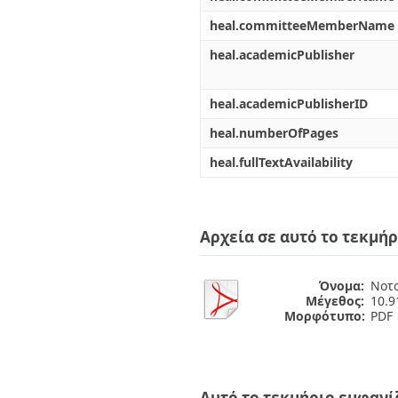
heal.committeeMemberName
heal.academicPublisher
heal.academicPublisherID
heal.numberOfPages
heal.fullTextAvailability
Αρχεία σε αυτό το τεκμήρ
Όνομα:
Νοτο
Μέγεθος:
10.
Μορφότυπο:
PDF
Αυτό το τεκμήριο εμφανί